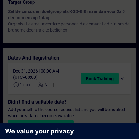
Target Group
Zelfde cursus en doelgroep als KOD-BIB maar dan voor 2x 5
deelnemers op 1 dag
Organisaties met meerdere personen die gemachtigd zijn om de
brandmeldcentrale te bedienen.
Dates And Registration
Dec 31, 2026 | 08:00 AM
(UTC+00:00)
expand_more
Book Training
schedule
translate
1 day
NL
Didn't find a suitable date?
Add yourself to the course request list and you will be notified
when new dates become available.
Activate notification service