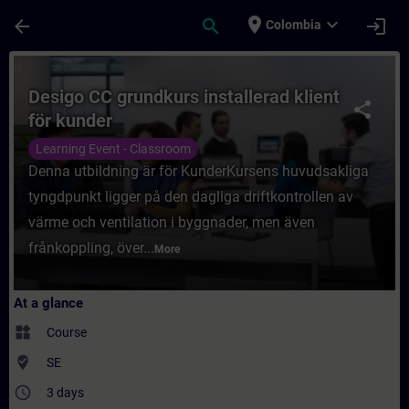
Skip To Main Content
Page Loaded
place
expand_more
arrow_back
search
login
Colombia
Course - Desigo CC grundkurs installerad k
Desigo CC grundkurs installerad klient
share
för kunder
Learning Event - Classroom
Denna utbildning är för KunderKursens huvudsakliga
tyngdpunkt ligger på den dagliga driftkontrollen av
värme och ventilation i byggnader, men även
frånkoppling, över...
More
At a glance
widgets
Course
where_to_vote
SE
access_time
3 days