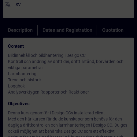
translate
SV
Description
Dates and Registration
Quotation
Content
Bildinnehåll och bildhantering i Desigo CC
Kontroll och ändring av drifttider, drifttillstånd, börvärden och
viktiga parametrar
Larmhantering
Trend och historik
Loggbok
Analysverktygen Rapporter och Reaktioner
Objectives
Denna kurs genomför i Desigo CCs installerad client
Med den här kursen får du de kunskaper som behövs för den
dagliga driftkontrollen och larmhanteringen i Desigo CC. Du ges
också möjlighet att behärska Desigo CC som ett effektivt