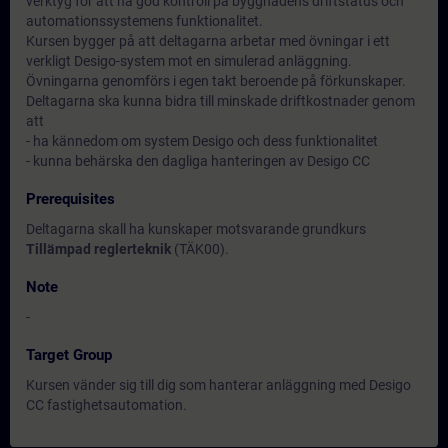
verktyg för att ha god kontroll på byggnadens driftstatus och
automationssystemens funktionalitet.
Kursen bygger på att deltagarna arbetar med övningar i ett
verkligt Desigo-system mot en simulerad anläggning.
Övningarna genomförs i egen takt beroende på förkunskaper.
Deltagarna ska kunna bidra till minskade driftkostnader genom
att
- ha kännedom om system Desigo och dess funktionalitet
- kunna behärska den dagliga hanteringen av Desigo CC
Prerequisites
Deltagarna skall ha kunskaper motsvarande grundkurs
Tillämpad reglerteknik
(TÄK00).
Note
-
Target Group
Kursen vänder sig till dig som hanterar anläggning med Desigo
CC fastighetsautomation.