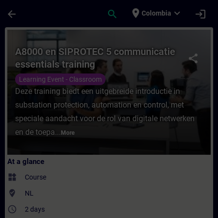
Skip To Main Content
Page Loaded
place
expand_more
arrow_back
search
login
Colombia
Course - A8000 en SIPROTEC 5 communicatie
A8000 en SIPROTEC 5 communicatie
share
essentials training
Learning Event - Classroom
Deze training biedt een uitgebreide introductie in
substation protection, automation en control, met
speciale aandacht voor de rol van digitale netwerken
en de toepa...
More
At a glance
widgets
Course
where_to_vote
NL
access_time
2 days