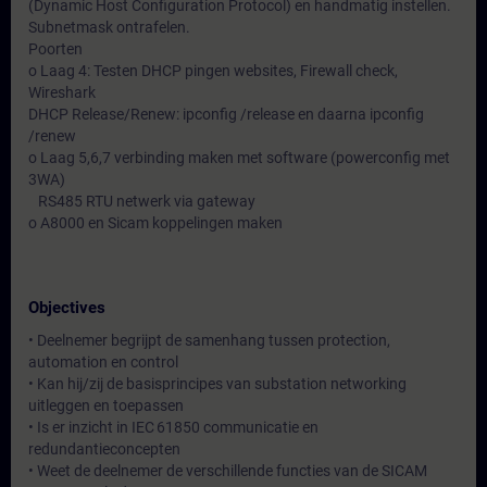
(Dynamic Host Configuration Protocol) en handmatig instellen.
Subnetmask ontrafelen.
Poorten
o Laag 4: Testen DHCP pingen websites, Firewall check,
Wireshark
DHCP Release/Renew: ipconfig /release en daarna ipconfig
/renew
o Laag 5,6,7 verbinding maken met software (powerconfig met
3WA)
RS485 RTU netwerk via gateway
o A8000 en Sicam koppelingen maken
Objectives
• Deelnemer begrijpt de samenhang tussen protection,
automation en control
• Kan hij/zij de basisprincipes van substation networking
uitleggen en toepassen
• Is er inzicht in IEC 61850 communicatie en
redundantieconcepten
• Weet de deelnemer de verschillende functies van de SICAM