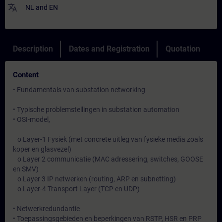
translate
NL
and
EN
Description
Dates and Registration
Quotation
Content
• Fundamentals van substation networking
• Typische problemstellingen in substation automation
• OSI-model,
o Layer-1 Fysiek (met concrete uitleg van fysieke media zoals
koper en glasvezel)
o Layer 2 communicatie (MAC adressering, switches, GOOSE
en SMV)
o Layer 3 IP netwerken (routing, ARP en subnetting)
o Layer-4 Transport Layer (TCP en UDP)
• Netwerkredundantie
• Toepassingsgebieden en beperkingen van RSTP, HSR en PRP