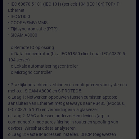
• IEC 60870 5 101 (IEC 101) (serieel) 104 (IEC 104) TCP/IP
Ethernet
• IEC 61850
• GOOSE/SMV/MMS
• Tijdsynchronisatie (PTP)
• SICAM A8000
o Remote IO oplossing
o Data concentrator (bijv. IEC 61850 client naar IEC 60870 5
104 server)
o Lokale automatiseringscontroller
o Microgrid controller
• Praktijkopdrachten: verbinden en configureren van systemen
met o.a. SICAM A8000 en SIPROTEC 5:
o Laag 1: Netwerken opbouwen tussen cursistenlaptops;
aansluiten van Ethernet met gateways naar RS485 (Modbus,
IEC 60870 5 101) en verbindingen via glasvezel
o Laag 2: MAC adressen onderzoeken devices (arp -a
commando) / mac adres filering in router en spoofing van
devices. Wireshark data analyseren
o Laag 3: Vaste IP adressen instellen. DHCP toegewezen