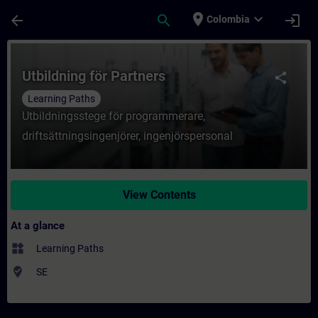
Skip To Main Content
Page Loaded
place
expand_more
arrow_back
search
login
Colombia
Course - Utbildning för Partners - Trainin
Utbildning för Partners
share
Learning Paths
Utbildningsstege för programmerare,
driftsättningsingenjörer, ingenjörspersonal
View Contents
At a glance
widgets
Learning Paths
where_to_vote
SE