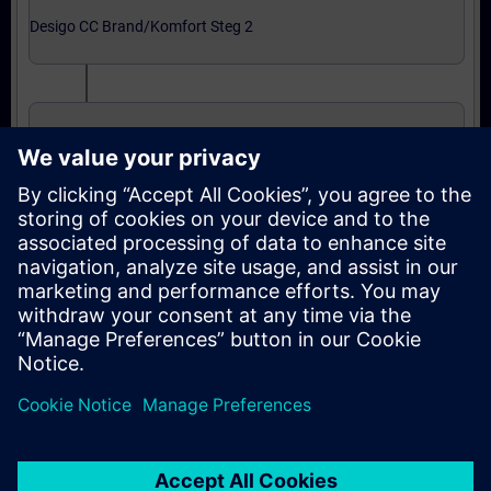
Desigo CC Brand/Komfort Steg 2
Grundkurs i Integrering
Expertnivå: kurser
Integration till Desigo CC