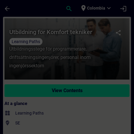
Skip To Main Content
Page Loaded
place
expand_more
arrow_back
search
login
Colombia
Course - Utbildning för Komfort tekniker -
Utbildning för Komfort tekniker
share
Learning Paths
Utbildningsstege för programmerare,
driftsättningsingenjörer, personal inom
ingenjörssektorn
View Contents
At a glance
widgets
Learning Paths
where_to_vote
SE