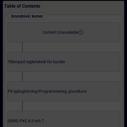
Table of Contents
Grundnivå: kurser
error_outline
Content Unavaliable
Tillämpad reglerteknik för kunder
PX Igångkörning/Programmering, grundkurs
GEN3, PXC 4,5 och 7