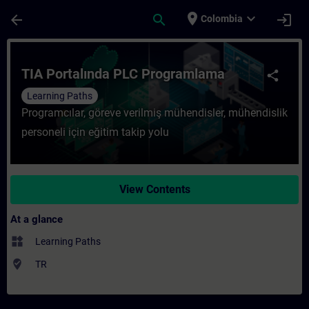
Skip To Main Content
Page Loaded
place
expand_more
arrow_back
search
login
Colombia
Course - TIA Portalında PLC Programlama -
TIA Portalında PLC Programlama
share
Learning Paths
Programcılar, göreve verilmiş mühendisler, mühendislik
personeli için eğitim takip yolu
View Contents
At a glance
widgets
Learning Paths
where_to_vote
TR