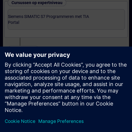
Cursussen op expertniveau
Siemens SIMATIC S7 Programmeren met TIA
Portal
Certificering
Voorbereiding-oefenexamen Programmer met TIA
Portal
Examen Siemens Certified Programmer met TIA
Portal