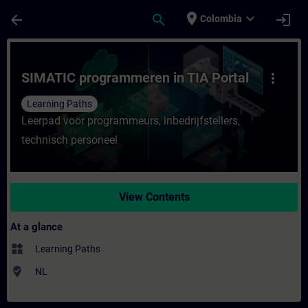
Skip To Main Content
Page Loaded
place
expand_more
arrow_back
search
login
Colombia
Course - SIMATIC programmeren in TIA Port
SIMATIC programmeren in TIA Portal
more_vert
Learning Paths
Leerpad voor programmeurs, inbedrijfstellers,
technisch personeel
View Contents
At a glance
widgets
Learning Paths
where_to_vote
NL