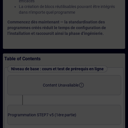
efficaces
La création de blocs réutilisables pouvant être intégrés
dans n’importe quel programme
Commencez dès maintenant — la standardisation des
programmes créés réduit le temps de configuration de
l’installation et raccourcit ainsi la phase d’ingénierie.
Table of Contents
Niveau de base : cours et test de prérequis en ligne
error_outline
Content Unavaliable
Programmation STEP7 v5 (1ère partie)