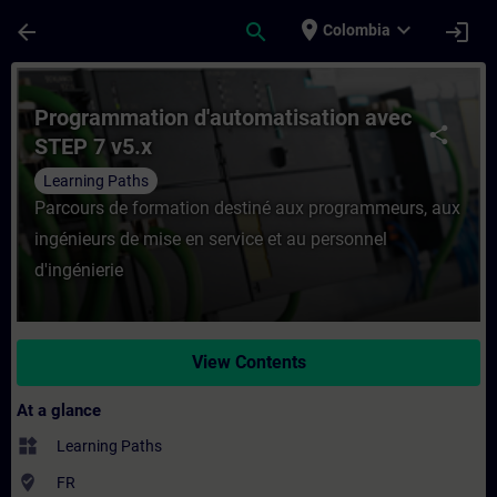
Skip To Main Content
Page Loaded
place
expand_more
arrow_back
search
login
Colombia
Course - Programmation d'automatisation a
Programmation d'automatisation avec
share
STEP 7 v5.x
Learning Paths
Parcours de formation destiné aux programmeurs, aux
ingénieurs de mise en service et au personnel
d'ingénierie
View Contents
At a glance
widgets
Learning Paths
where_to_vote
FR