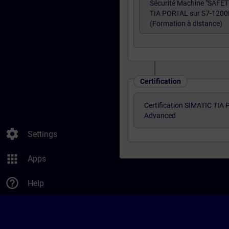
Sécurité Machine "SAFE
TIA PORTAL sur S7-1200
(Formation à distance)
Certification
Certification SIMATIC TIA
Advanced
settings
Settings
apps
Apps
help_outline
Help