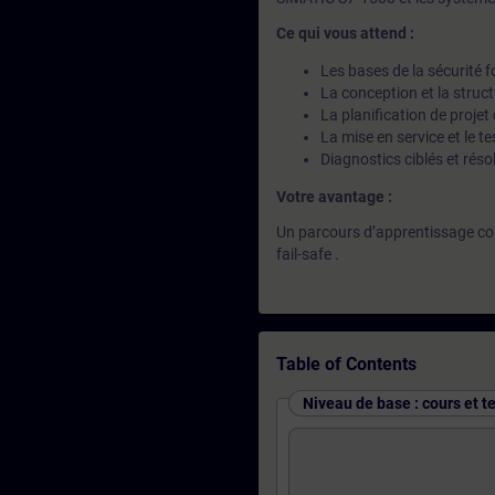
Ce qui vous attend :
Les bases de la sécurité 
La conception et la stru
La planification de projet
La mise en service et le t
Diagnostics ciblés et ré
Votre avantage :
Un parcours d’apprentissage cont
fail-safe .
Table of Contents
Niveau de base : cours et t