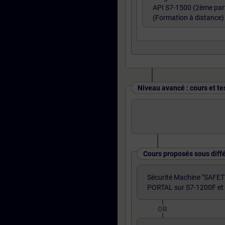
API S7-1500 (2ème part
(Formation à distance)
Niveau avancé : cours et te
Cours proposés sous diff
Sécurité Machine "SAFET
PORTAL sur S7-1200F et
OR