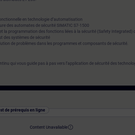
fonctionnelle en technologie d’automatisation
cture des automates de sécurité SIMATIC S7-1500
 et la programmation des fonctions liées à la sécurité (Safety Integrated)
est des systèmes de sécurité
solution de problèmes dans les programmes et composants de sécurité.
inu qui vous guide pas à pas vers l’application de sécurité des technolo
est de prérequis en ligne
error_outline
Content Unavaliable