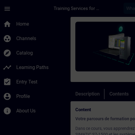
Skip To Main Content
Page Loaded
menu
Training Services for Digital Industries
Course - Programmati
home
Home
group_work
Channels
explore
Catalog
timeline
Learning Paths
assignment_turned_in
Entry Test
Description
Contents
account_circle
Profile
info
Content
About Us
Votre parcours de formation p
Dans ce cours, vous apprendrez u
SIMATIC S7-1500 et les systèmes