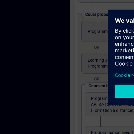
Cours proposés sous diff
Programmation TIA PORTA
OR
Learning Journey - TIA P
Programmation partie 1
OR
Cours en ligne
Programmation avec T
API S7-1500 (1ère parti
(Formation à distance)
Programmation avec T