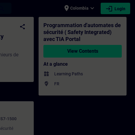
place
expand_more
login
earch
Colombia
Login
ated) avec TIA Portal - Training - Traini
Programmation d'automates de
share
sécurité ( Safety Integrated)
ty
avec TIA Portal
View Contents
nieurs de
At a glance
widgets
Learning Paths
where_to_vote
FR
C S7-1500
sécurité