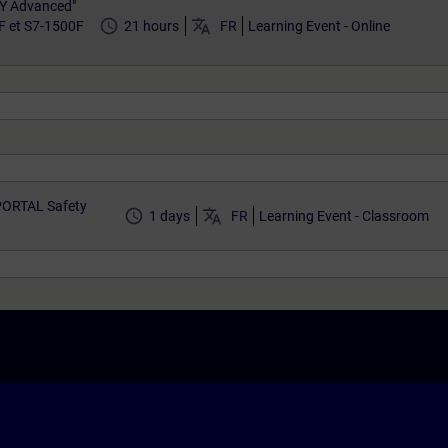
TY Advanced"
access_time
translate
F et S7-1500F
21 hours
FR
Learning Event - Online
 PORTAL Safety
access_time
translate
1 days
FR
Learning Event - Classroom