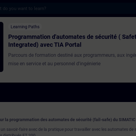
s
on d'automates de sécurité ( Safety Integr
Learning Paths
Programmation d'automates de sécurité ( Safe
Integrated) avec TIA Portal
Parcours de formation destiné aux programmeurs, aux ingé
mise en service et au personnel d'ingénierie
our la programmation des automates de sécurité (fail-safe) du SIMATI
n savoir-faire avec de la pratique pour travailler avec les automates de 
 distribués ET 200.