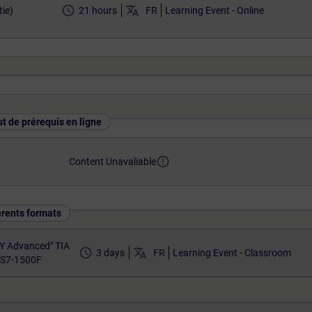
access_time
translate
ie)
21 hours
FR
Learning Event - Online
st de prérequis en ligne
error_outline
Content Unavaliable
érents formats
Y Advanced" TIA
access_time
translate
3 days
FR
Learning Event - Classroom
 S7-1500F