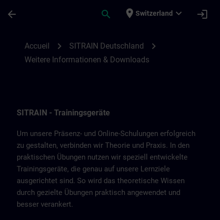
Passer au contenu principal
Page chargée
place
expand_more
arrow_back
search
login
Switzerland
Weitere Informationen & Downloads von 
chevron_right
chevron_right
Accueil
SITRAIN Deutschland
Weitere Informationen & Downloads
SITRAIN - Trainingsgeräte
Um unsere Präsenz- und Online-Schulungen erfolgreich
zu gestalten, verbinden wir Theorie und Praxis. In den
praktischen Übungen nutzen wir speziell entwickelte
Trainingsgeräte, die genau auf unsere Lernziele
ausgerichtet sind. So wird das theoretische Wissen
durch gezielte Übungen praktisch angewendet und
besser verankert.