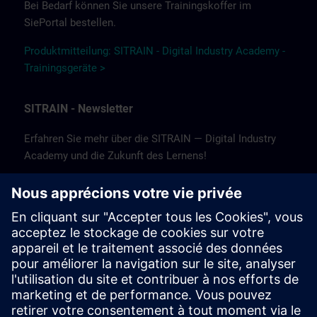
Bei Bedarf können Sie unsere Trainingskoffer im
SiePortal bestellen.
Produktmitteilung: SITRAIN - Digital Industry Academy -
Trainingsgeräte >
SITRAIN - Newsletter
Erfahren Sie mehr über die SITRAIN — Digital Industry
Academy und die Zukunft des Lernens!
In unserem Newsletter informieren wir Sie über
Neuigkeiten und Trends, Erfolgsgeschichten sowie
aktuelle Angebote und Kurse.
Abonnieren Sie noch heute unseren Newsletter und
bleiben Sie auf dem Laufenden!
(Nur auf Deutsch verfügbar.)
Newsletter abonnieren >