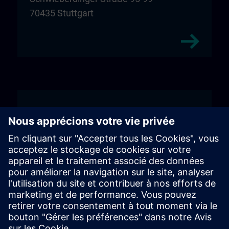
70435 Stuttgart
Wiehl
Unitechnik Systems GmbH
Einfahrt Schild "DIGI:LAB"
Fritz-Kotz-Str. 14
51674 Wiehl