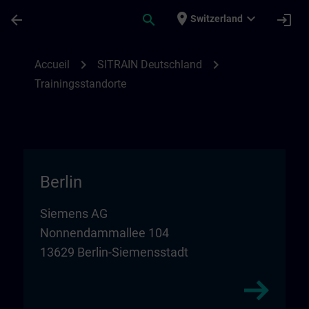
Passer au contenu principal
Page chargée
place
expand_more
arrow_back
search
login
Switzerland
Trainingsstandorte in Deutschland | SITR
chevron_right
chevron_right
Accueil
SITRAIN Deutschland
Trainingsstandorte
Berlin
Siemens AG
Nonnendammallee 104
13629 Berlin-Siemensstadt