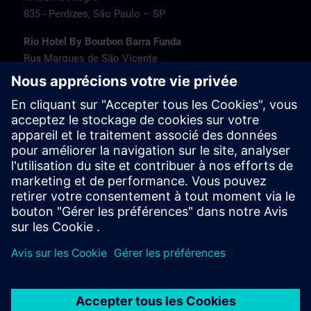
835 - Perdizes, São Paulo – SP
Rio Hotel By Bourbon Barra Funda
Rua Marques de São Vicente
77 - Barra Funda, São Paulo – SP
Transamerica Fit Villa Lobos
Av. Jaguaré
1664 - Jaguaré, São Paulo – SP
Travel information
PT/EN:
MAPA SITRAIN SP (PDF) >