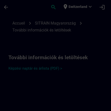
Passer au contenu principal
Page chargée
place
expand_more
arrow_back
search
login
Switzerland
További információk a SITRAIN Hungary 
chevron_right
chevron_right
Accueil
SITRAIN Magyarország
További információk és letöltések
További információk és letöltések
Képzési naptár és árlista (PDF) >