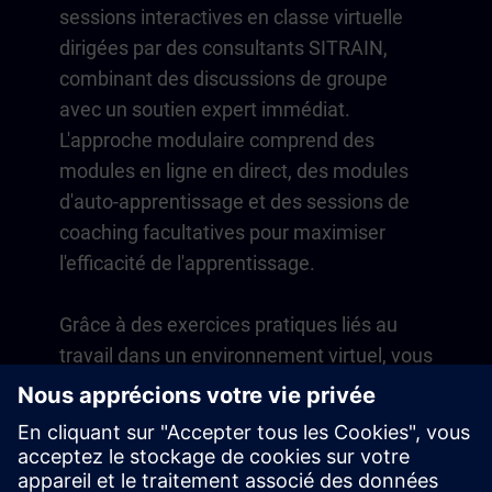
sessions interactives en classe virtuelle
dirigées par des consultants SITRAIN,
combinant des discussions de groupe
avec un soutien expert immédiat.
L'approche modulaire comprend des
modules en ligne en direct, des modules
d'auto-apprentissage et des sessions de
coaching facultatives pour maximiser
l'efficacité de l'apprentissage.
Grâce à des exercices pratiques liés au
travail dans un environnement virtuel, vous
développez des compétences directement
applicables à vos opérations quotidiennes.
L'apprentissage se poursuit au-delà du
cours avec un abonnement d'un an à notre