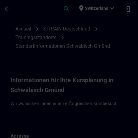
Passer au contenu principal
Page chargée
place
expand_more
arrow_back
search
login
Switzerland
Standortinformationen Schwäbisch Gmün
chevron_right
chevron_right
Accueil
SITRAIN Deutschland
chevron_right
Trainingsstandorte
Standortinformationen Schwäbisch Gmünd
Informationen für Ihre Kursplanung in
Schwäbisch Gmünd
Wir wünschen Ihnen einen erfolgreichen Kursbesuch!
Adresse