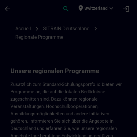
Passer au contenu principal
Page chargée
place
expand_more
arrow_back
search
login
Switzerland
Regionale Programme von SITRAIN Deuts
chevron_right
chevron_right
Accueil
SITRAIN Deutschland
Regionale Programme
Unsere regionalen Programme
Zusätzlich zum Standard-Schulungsportfolio bieten wir
Programme an, die auf die lokalen Bedürfnisse
zugeschnitten sind. Dazu können regionale
Veranstaltungen, Hochschulkooperationen,
Ausbildungsmöglichkeiten und andere Initiativen
gehören. Informieren Sie sich über die Angebote in
Deutschland und erfahren Sie, wie unsere regionalen
Angebote Ihre berufliche Entwicklung unterstützen