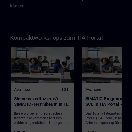
können.
Kompaktworkshops zum TIA Portal
Avancée
104h
Avancée
Siemens zertifizierte/r
SIMATIC Programmiere
SIMATIC-Techniker/in in TIA
SCL in TIA Portal -
Portal / kompakt (Präsenz-
KombiKurs SCL1+2
Ihre erworbenen theoretischen
Das Totally Integrated Autom
Test)
(Präsenz-Training)
Kenntnisse vertiefen Sie durch
Portal (TIA Portal) bildet die
zahlreiche, praktische Übungen an
Arbeitsumgebung für ein
einem SIMATIC Anlagenmodell, an
durchgängiges Engineering m
Cours
Cours