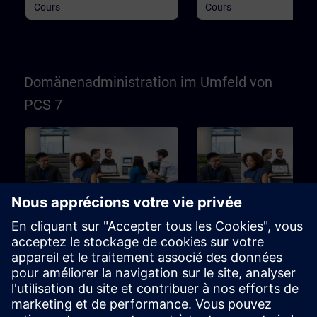
Cours
Cours
Domänenadministration im Umfeld von
PCS 7
40h
Einsatz eines Active
Einsatz eines Active
Directory (Domäne) im PCS
Directory (Domäne) im
7 / WinCC-Umfeld (Präsenz-
7 / WinCC-Umfeld (Onl
Training)
Training)