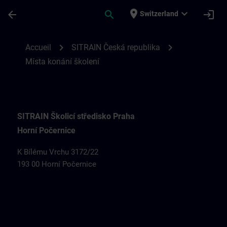
Passer au contenu principal
Page chargée
place
expand_more
arrow_back
search
login
Switzerland
Místa konání školení SITRAIN v České rep
chevron_right
chevron_right
Accueil
SITRAIN Česká republika
Místa konání školení
SITRAIN Školicí středisko Praha
Horní Počernice
K Bílému Vrchu 3172/22
193 00 Horní Počernice