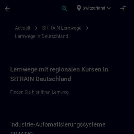
Passer au contenu principal
Page chargée
place
expand_more
arrow_back
search
login
Switzerland
Lernwege in Deutschland | SITRAIN
chevron_right
chevron_right
Accueil
SITRAIN Lernwege
Lernwege in Deutschland
Lernwege mit regionalen Kursen in
SITRAIN Deutschland
Finden Sie hier Ihren Lernweg.
Industrie-Automatisierungssysteme