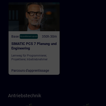
Base
350h 30m
Nouvellement ajouté
SIMATIC PCS 7 Planung und
Engineering
Lernweg für Programmierer,
Projektierer, Inbetriebnehmer
Parcours d'apprentissage
Antriebstechnik