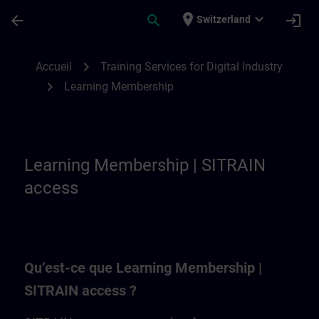
Passer au contenu principal
Page chargée
place
expand_more
arrow_back
search
login
Switzerland
Learning Membership | SITRAIN
chevron_right
Accueil
Training Services for Digital Industry
chevron_right
Learning Membership
Learning Membership | SITRAIN
access
Qu’est-ce que Learning Membership |
SITRAIN access ?