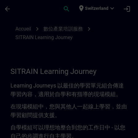
Passer au contenu principal
Page chargée
place
expand_more
arrow_back
search
login
Switzerland
Learning Journey | SITRAIN
chevron_right
chevron_right
Accueil
數位產業培訓服務
SITRAIN Learning Journey
SITRAIN Learning Journey
Learning Journeys 以最佳的學習單元組合傳達
學習內容，適用於自學和有指導的現場模組。
在現場模組中，您與其他人一起線上學習，並由
學習顧問提供支援。
自學模組可以理想地整合到您的工作日中 - 以您
自己的步調進行自主學習。