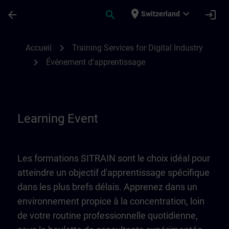
Passer au contenu principal
Page chargée
place
expand_more
arrow_back
search
login
Switzerland
Learning Event | SITRAIN
chevron_right
Accueil
Training Services for Digital Industry
chevron_right
Événement d'apprentissage
Learning Event
Les formations SITRAIN sont le choix idéal pour
atteindre un objectif d'apprentissage spécifique
dans les plus brefs délais. Apprenez dans un
environnement propice à la concentration, loin
de votre routine professionnelle quotidienne,