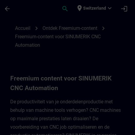
Passer au contenu principal
Page chargée
place
expand_more
arrow_back
search
login
Switzerland
Freemium-content voor SINUMERIK CNC A
chevron_right
chevron_right
Accueil
Ontdek Freemium-content
Freemium-content voor SINUMERIK CNC
Automation
Freemium content voor SINUMERIK
CNC Automation
De productiviteit van je onderdelenproductie met
behulp van machine tools verhogen? CNC machines
op maximale prestaties laten draaien? De
voorbereiding van CNC job optimaliseren en de