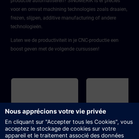
productie automatiseren? SINUMERIK is er precies
voor en omvat machining technologies zoals draaien,
frezen, slijpen, additive manufacturing of andere
technologieën.
Laten we de productiviteit in je CNC-productie een
boost geven met de volgende cursussen!
Base
36m
Base
SINUMERIK - Fundamental
SINUMERIK - Part
Principles of machining with
Programming