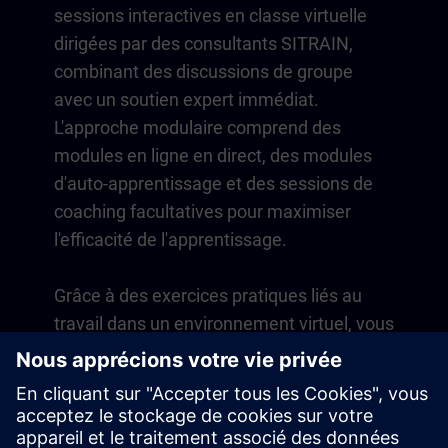
sessions interactives en classe virtuelle
dirigées par des consultants SITRAIN,
combinant des discussions de groupe
avec un soutien expert immédiat.
L'approche modulaire comprend des
modules en ligne en direct, des modules
d'auto-apprentissage et des sessions de
coaching facultatives pour maximiser
l'efficacité de l'apprentissage.
Grâce à des exercices pratiques liés au
travail dans un environnement virtuel, vous
développez des compétences directement
applicables à vos opérations quotidiennes.
L'apprentissage se poursuit au-delà du
cours avec un abonnement d'un an à notre