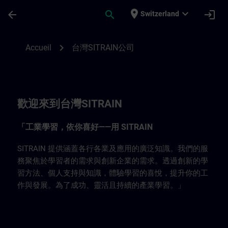
Passer au contenu principal
Page chargée
place
expand_more
arrow_back
search
login
Switzerland
台灣SITRAIN公司 | SITRAIN
chevron_right
Accueil
台灣SITRAIN公司
歡迎來到台灣SITRAIN
「工業學習，依你喜好——用 SITRAIN
SITRAIN 提供涵蓋各行各業及應用的廣泛知識。我們的服
務聚焦於學習者的需求與創新企業的需求。透過創新的學
習方法、個人支持與知識，體驗學習的喜悅，提升你的工
作與發展。為了成功、靈活且持續的產業學習。」