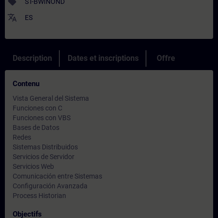
sell
ST-BWINOND
translate
ES
Description
Dates et inscriptions
Offre
Contenu
Vista General del Sistema
Funciones con C
Funciones con VBS
Bases de Datos
Redes
Sistemas Distribuidos
Servicios de Servidor
Servicios Web
Comunicación entre Sistemas
Configuración Avanzada
Process Historian
Objectifs