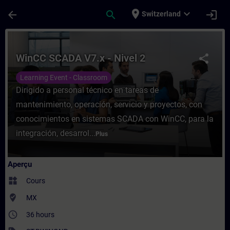
Passer au contenu principal
Page chargée
place
expand_more
arrow_back
search
login
Switzerland
Cours - WinCC SCADA V7.x - Nivel 2 - Ent
WinCC SCADA V7.x - Nivel 2
share
Learning Event - Classroom
Dirigido a personal técnico en tareas de
mantenimiento, operación, servicio y proyectos, con
conocimientos en sistemas SCADA con WinCC, para la
integración, desarrol...
Plus
Aperçu
widgets
Cours
where_to_vote
MX
access_time
36 hours