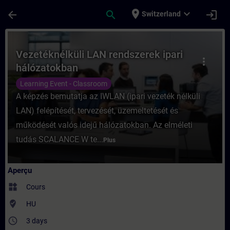
Passer au contenu principal
Page chargée
place
expand_more
arrow_back
search
login
Switzerland
Cours - Vezetéknélküli LAN rendszerek ipa
Vezetéknélküli LAN rendszerek ipari
more_vert
hálózatokban
Learning Event - Classroom
A képzés bemutatja az IWLAN (ipari vezeték nélküli
LAN) felépítését, tervezését, üzemeltetését és
működését valós idejű hálózatokban. Az elméleti
tudás SCALANCE W te...
Plus
Aperçu
widgets
Cours
where_to_vote
HU
access_time
3 days