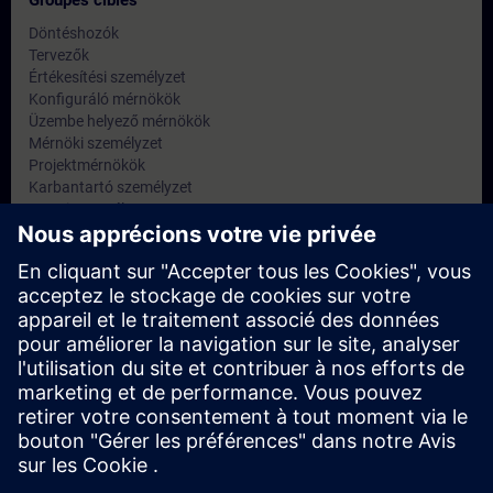
Groupes cibles
Döntéshozók
Tervezők
Értékesítési személyzet
Konfiguráló mérnökök
Üzembe helyező mérnökök
Mérnöki személyzet
Projektmérnökök
Karbantartó személyzet
Szervizszemélyzet
Ipar: ügyvezető igazgatók
IT: informatikai igazgatók, hálózattervezők és rendszergazdák
Dates et inscriptions
Actuellement, aucun événement disponible
Inscrivez-vous sur la liste de demandes et recevez une
notification dès que de nouvelles dates sont disponibles.
Activer le service de notification