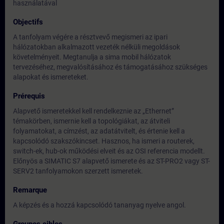
használatával
Objectifs
A tanfolyam végére a résztvevő megismeri az ipari
hálózatokban alkalmazott vezeték nélküli megoldások
követelményeit. Megtanulja a sima mobil hálózatok
tervezéséhez, megvalósításához és támogatásához szükséges
alapokat és ismereteket.
Prérequis
Alapvető ismeretekkel kell rendelkeznie az „Ethernet”
témakörben, ismernie kell a topológiákat, az átviteli
folyamatokat, a címzést, az adatátvitelt, és értenie kell a
kapcsolódó szakszókincset. Hasznos, ha ismeri a routerek,
switch-ek, hub-ok működési elveit és az OSI referencia modellt.
Előnyös a SIMATIC S7 alapvető ismerete és az ST-PRO2 vagy ST-
SERV2 tanfolyamokon szerzett ismeretek.
Remarque
A képzés és a hozzá kapcsolódó tananyag nyelve angol.