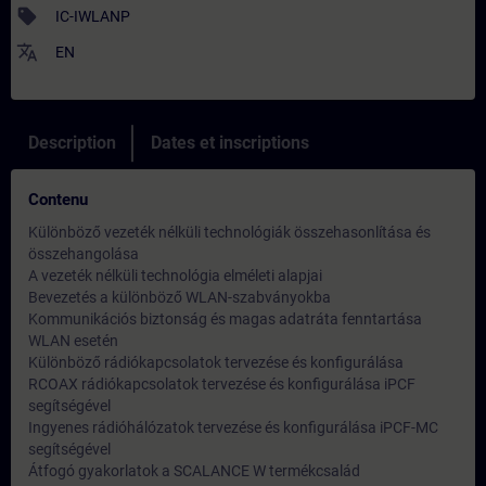
sell
IC-IWLANP
translate
EN
Description
Dates et inscriptions
Contenu
Különböző vezeték nélküli technológiák összehasonlítása és
összehangolása
A vezeték nélküli technológia elméleti alapjai
Bevezetés a különböző WLAN-szabványokba
Kommunikációs biztonság és magas adatráta fenntartása
WLAN esetén
Különböző rádiókapcsolatok tervezése és konfigurálása
RCOAX rádiókapcsolatok tervezése és konfigurálása iPCF
segítségével
Ingyenes rádióhálózatok tervezése és konfigurálása iPCF-MC
segítségével
Átfogó gyakorlatok a SCALANCE W termékcsalád