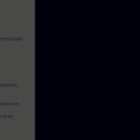
inamos como
ema de
rdware e os
 temas de
aprendizagem
ndo que o
ção,
 projeto de
tomation).
istema com
tual de