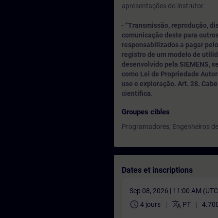
apresentações do instrutor.
-
“Transmissão, reprodução, di
comunicação deste para outros
responsabilizados a pagar pelo
registro de um modelo de utili
desenvolvido pela SIEMENS, sen
como Lei de Propriedade Autora
uso e exploração. Art. 28. Cabe a
científica.
Groupes cibles
Programadores, Engenheiros de
Dates et inscriptions
Sep 08, 2026 | 11:00 AM (UT
schedule
translate
4 jours
PT
4.70