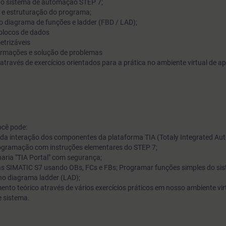
o sistema de automação STEP 7;
B) e estruturação do programa;
do treinamento de programação do SIMATIC TIA Portal, ens
no diagrama de funções e ladder (FBD / LAD);
usar o Software. Conhecimentos básicos da estrutura do sist
blocos de dados
automação SIMATIC S7, configuração e parametrização do ha
etrizáveis
formações e solução de problemas
conceitos básicos da programação clássica de CLPs serão os
través de exercícios orientados para a prática no ambiente virtual de 
estudo. Teremos os exercícios simulados via PLCSim permiti
participante possa compreender toda a estrutura de programa
interpretação dos sinais de I/O e interpretação de um pequeno
automação.
ocê pode:
s da interação dos componentes da plataforma TIA (Totaly Integrated Au
programação com instruções elementares do STEP 7;
aria "TIA Portal" com segurança;
as SIMATIC S7 usando OBs, FCs e FBs; Programar funções simples do s
no diagrama ladder (LAD);
to teórico através de vários exercícios práticos em nosso ambiente vir
 sistema.