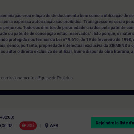
sseminação e/ou edição deste documento bem como a utilização de se
 sem a expressa autorização são proibidos. Transgressores serão pe
s prejuízos. Todos os direitos de propriedade criados pela patente con
dade ou patente de concepção estão reservados”. Isto porque, o materia
do protegido nos termos da Lei nº 9.610, de 19 de fevereiro de 1998,
is, sendo, portanto, propriedade intelectual exclusiva da SIEMENS a 
o autor o direito exclusivo de utilizar, fruir e dispor da obra literária, a
 comissionamento e Equipe de Projetos
C+00:00)
Rejoindre la liste d'
location_on
0,00 R$
ÉPUISÉ
WEB