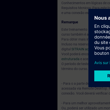
Conhecimentos em lógicas de co
Requisitos técnicos: Para este
e uma conexão estável à Intern
Remarque
Este treinamento não é adequad
curso também é adequado para 
Para obter mais informações sob
Incluso na reserva do seu curs
digital
SITRAIN access.
Você poderá encontrar treiname
estruturada
e acesso a mais de 
O período de teste inicia 7 dia
término do curso.
- Para o a parte de simulações,
acessada via Remote Desktop. P
conexão. Você deverá verificar 
- Para um melhor aproveitamento
Ou, poderá ser utilizado um mo