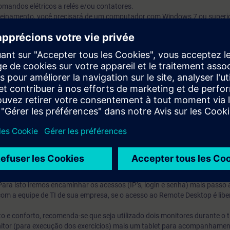
mandos elétricos a relés e/ou contatores.
 treinamento, você precisará de um computador com Windows 7 ou superi
et. Recomendamos uma taxa de transferência de dados de 15 Mbit / s.
o para pessoas que utilizam sistemas baseados em S7-200, S7-300 ou S
aqueles que utilizam principalmente sistemas baseados em S7-1500 e/
re os detalhes do S7-300 e do S7-400, consulte a secção intitulada
SIMA
o, você recebe uma conta de teste gratuito para acessar a Plataforma de
ntos online sobre
Noções Básicas de Automação (Currículo)
,
TIA Portal
500 outros treinamentos.
s antes do inicio do treinamento confirmado e termina automaticamente 14
 iremos fornecer uma máquina virtual com os Softwares instalados. A máq
ara isto iremos encaminhar os acessos (IP’s, login e senha) mais passo
com a equipe de TI de sua empresa, se o acesso ao Remote Desktop é libe
 e conforto, recomenda-se que seja utilizado dois monitores durante o 
nitor (para execução dos exercícios) mais um tablet para acompanhame