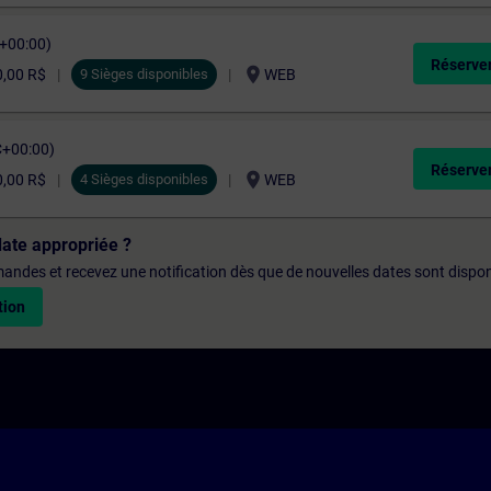
C+00:00)
Réserver
location_on
0,00 R$
9 Sièges disponibles
WEB
C+00:00)
Réserver
location_on
0,00 R$
4 Sièges disponibles
WEB
date appropriée ?
emandes et recevez une notification dès que de nouvelles dates sont dispon
tion