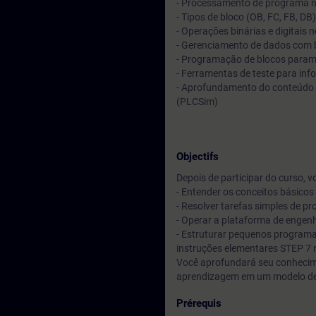
- Processamento de programa n
- Tipos de bloco (OB, FC, FB, D
- Operações binárias e digitais 
- Gerenciamento de dados com 
- Programação de blocos param
- Ferramentas de teste para in
- Aprofundamento do conteúdo a
(PLCSim)
Objectifs
Depois de participar do curso, v
- Entender os conceitos básico
- Resolver tarefas simples de 
- Operar a plataforma de engenh
- Estruturar pequenos program
instruções elementares STEP 7 
Você aprofundará seu conhecimen
aprendizagem em um modelo de
Prérequis