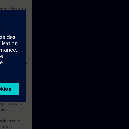
or, Windows 10
7-400. Este
ou S7-1200.
TIC Clássico.
 Aprendizagem
 – Programação
 dias após o
uina virtual é
 a passo para
rado.
treinamento.
nto das