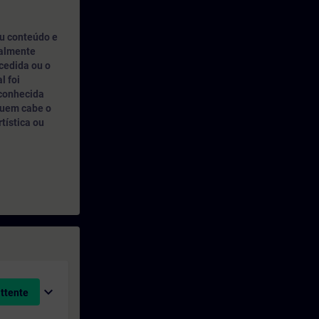
u conteúdo e
nalmente
cedida ou o
l foi
 conhecida
quem cabe o
rtística ou
expand_more
attente