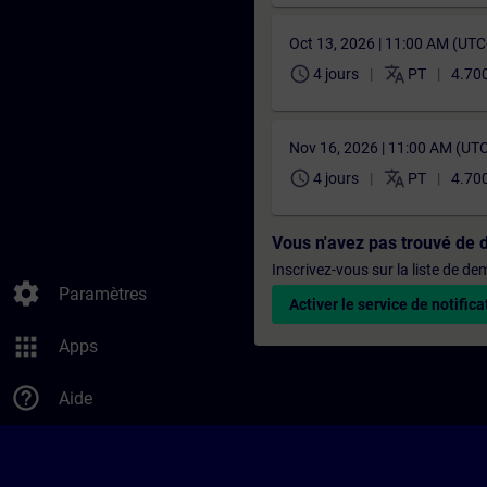
Oct 13, 2026 | 11:00 AM (UT
schedule
translate
4 jours
PT
4.70
Nov 16, 2026 | 11:00 AM (UT
schedule
translate
4 jours
PT
4.70
Vous n'avez pas trouvé de 
Inscrivez-vous sur la liste de d
settings
Paramètres
Activer le service de notifica
apps
Apps
help_outline
Aide