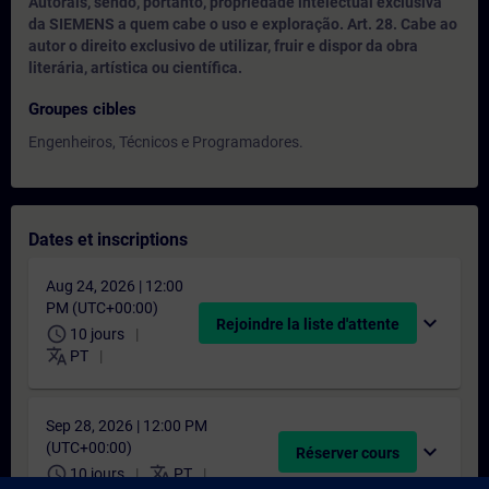
Autorais, sendo, portanto, propriedade intelectual exclusiva
da SIEMENS a quem cabe o uso e exploração. Art. 28. Cabe ao
autor o direito exclusivo de utilizar, fruir e dispor da obra
literária, artística ou científica.
Groupes cibles
Engenheiros, Técnicos e Programadores.
Dates et inscriptions
Aug 24, 2026 | 12:00
PM (UTC+00:00)
expand_more
Rejoindre la liste d'attente
schedule
10 jours
translate
PT
Sep 28, 2026 | 12:00 PM
(UTC+00:00)
expand_more
Réserver cours
schedule
translate
10 jours
PT