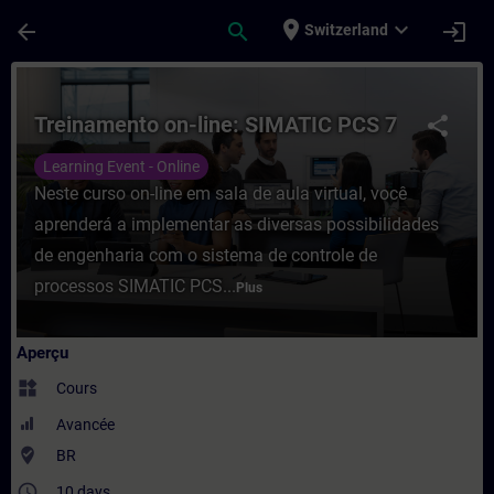
Passer au contenu principal
Page chargée
place
expand_more
arrow_back
search
login
Switzerland
Cours - Treinamento on-line: SIMATIC PCS
Treinamento on-line: SIMATIC PCS 7
share
Learning Event - Online
Neste curso on-line em sala de aula virtual, você
aprenderá a implementar as diversas possibilidades
de engenharia com o sistema de controle de
processos SIMATIC PCS...
Plus
Aperçu
widgets
Cours
Avancée
where_to_vote
BR
access_time
10 days