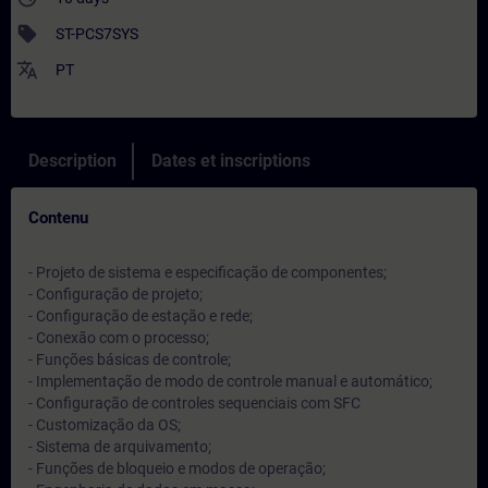
sell
ST-PCS7SYS
translate
PT
Description
Dates et inscriptions
Contenu
- Projeto de sistema e especificação de componentes;
- Configuração de projeto;
- Configuração de estação e rede;
- Conexão com o processo;
- Funções básicas de controle;
- Implementação de modo de controle manual e automático;
- Configuração de controles sequenciais com SFC
- Customização da OS;
- Sistema de arquivamento;
- Funções de bloqueio e modos de operação;