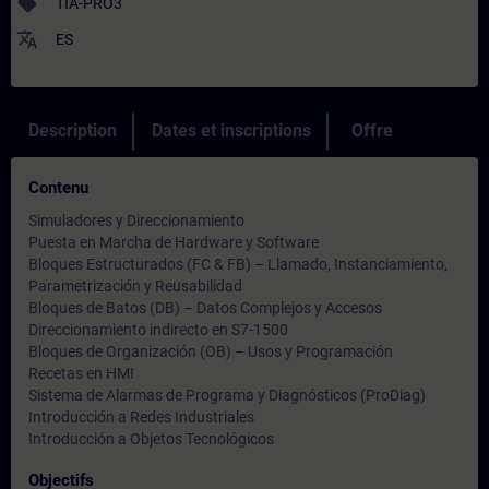
sell
TIA-PRO3
translate
ES
Description
Dates et inscriptions
Offre
Contenu
Simuladores y Direccionamiento
Puesta en Marcha de Hardware y Software
Bloques Estructurados (FC & FB) – Llamado, Instanciamiento,
Parametrización y Reusabilidad
Bloques de Batos (DB) – Datos Complejos y Accesos
Direccionamiento indirecto en S7-1500
Bloques de Organización (OB) – Usos y Programación
Recetas en HMI
Sistema de Alarmas de Programa y Diagnósticos (ProDiag)
Introducción a Redes Industriales
Introducción a Objetos Tecnológicos
Objectifs