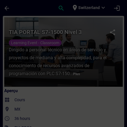
Passer au contenu principal
Page chargée
place
expand_more
arrow_back
search
login
Switzerland
Cours - TIA PORTAL S7-1500 Nivel 3 - Ent
TIA PORTAL S7-1500 Nivel 3
share
Learning Event - Classroom
Dirigido a personal técnico en áreas de servicio y
proyectos de mediana y alta complejidad, para el
conocimiento de recursos avanzados de
programación con PLC S7-150...
Plus
Aperçu
widgets
Cours
where_to_vote
MX
access_time
36 hours