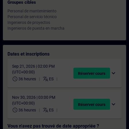
Groupes cibles
Personal de mantenimiento
Personal de servicio técnico
Ingenieros de proyectos
Ingenieros de puesta en marcha
Dates et inscriptions
Sep 21, 2026 | 02:00 PM
(UTC+00:00)
expand_more
Réserver cours
schedule
translate
36 heures
ES
Nov 30, 2026 | 03:00 PM
(UTC+00:00)
expand_more
Réserver cours
schedule
translate
36 heures
ES
Vous n'avez pas trouvé de date appropriée ?