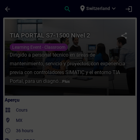
Passer au contenu principal
Page chargée
place
expand_more
arrow_back
search
login
Switzerland
Cours - TIA PORTAL S7-1500 Nivel 2 - Ent
TIA PORTAL S7-1500 Nivel 2
share
Learning Event - Classroom
Dirigido a personal técnico en áreas de
mantenimiento, servicio y proyectos, con experiencia
previa con controladores SIMATIC y el entorno TIA
Portal, para un diagnó...
Plus
Aperçu
widgets
Cours
where_to_vote
MX
access_time
36 hours