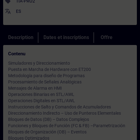
sell
TIA-PRO2
translate
ES
Description
Dates et inscriptions
Offre
Contenu
Simuladores y Direccionamiento
Puesta en Marcha de Hardware con ET200
Metodología para diseño de Programas
Procesamiento de Señales Analógicas
Mensajes de Alarma en HMI
Operaciones Binarias en STL/AWL
Operaciones Digitales en STL/AWL
Instrucciones de Salto y Comandos de Acumuladores
Direccionamiento Indirecto – Uso de Punteros Elementales
Bloques de Datos (DB) – Datos Complejos
Funciones y Bloques de Función (FC & FB) –Parametrización
Bloques de Organización (OB) – Eventos
Bloques Optimizados