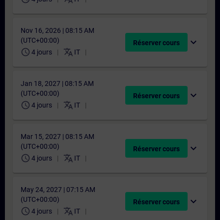
Nov 16, 2026 | 08:15 AM
(UTC+00:00)
expand_more
Réserver cours
schedule
translate
4 jours
IT
Jan 18, 2027 | 08:15 AM
(UTC+00:00)
expand_more
Réserver cours
schedule
translate
4 jours
IT
Mar 15, 2027 | 08:15 AM
(UTC+00:00)
expand_more
Réserver cours
schedule
translate
4 jours
IT
May 24, 2027 | 07:15 AM
(UTC+00:00)
expand_more
Réserver cours
schedule
translate
4 jours
IT