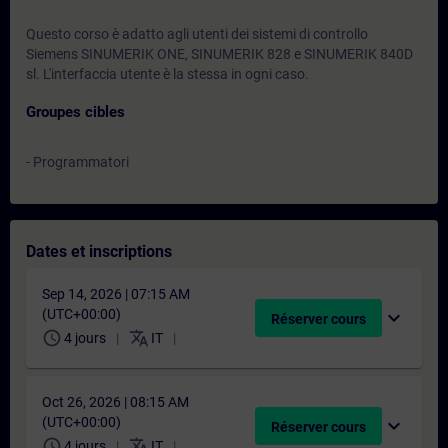
Questo corso è adatto agli utenti dei sistemi di controllo
Siemens SINUMERIK ONE, SINUMERIK 828 e SINUMERIK 840D
sl. L'interfaccia utente è la stessa in ogni caso.
Groupes cibles
- Programmatori
Dates et inscriptions
Sep 14, 2026 | 07:15 AM
(UTC+00:00)
expand_more
Réserver cours
schedule
translate
4 jours
IT
Oct 26, 2026 | 08:15 AM
(UTC+00:00)
expand_more
Réserver cours
schedule
translate
4 jours
IT