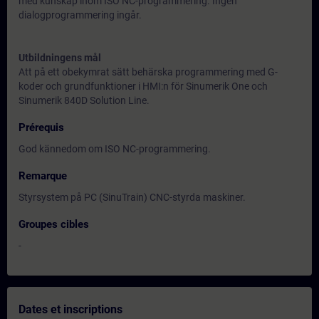
med kunskap inom ISO NC-programmering. Ingen
dialogprogrammering ingår.
Utbildningens mål
Att på ett obekymrat sätt behärska programmering med G-
koder och grundfunktioner i HMI:n för Sinumerik One och
Sinumerik 840D Solution Line.
Prérequis
God kännedom om ISO NC-programmering.
Remarque
Styrsystem på PC (SinuTrain) CNC-styrda maskiner.
Groupes cibles
-
Dates et inscriptions