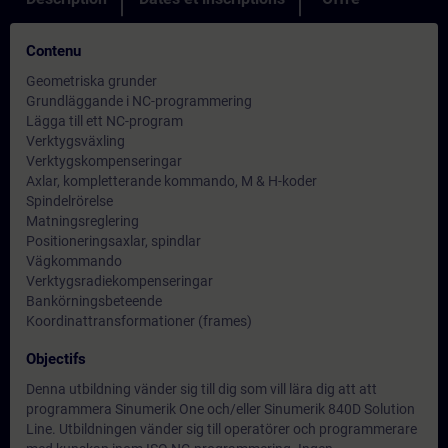
Contenu
Geometriska grunder
Grundläggande i NC-programmering
Lägga till ett NC-program
Verktygsväxling
Verktygskompenseringar
Axlar, kompletterande kommando, M & H-koder
Spindelrörelse
Matningsreglering
Positioneringsaxlar, spindlar
Vägkommando
Verktygsradiekompenseringar
Bankörningsbeteende
Koordinattransformationer (frames)
Objectifs
Denna utbildning vänder sig till dig som vill lära dig att att
programmera Sinumerik One och/eller Sinumerik 840D Solution
Line. Utbildningen vänder sig till operatörer och programmerare