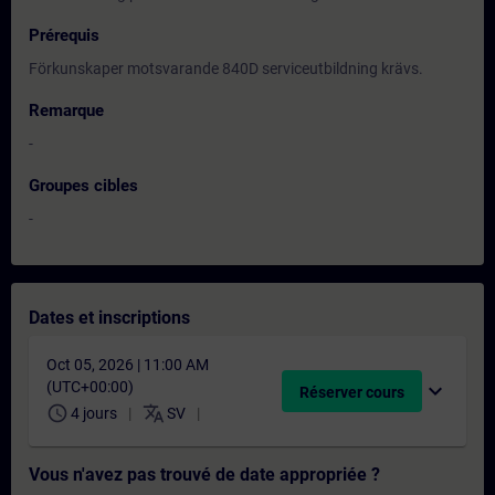
Prérequis
Förkunskaper motsvarande 840D serviceutbildning krävs.
Remarque
-
Groupes cibles
-
Dates et inscriptions
Oct 05, 2026 | 11:00 AM
(UTC+00:00)
expand_more
Réserver cours
schedule
translate
4 jours
SV
Vous n'avez pas trouvé de date appropriée ?