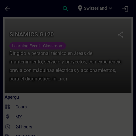
Passer au contenu principal
Page chargée
place
expand_more
arrow_back
search
login
Switzerland
Cours - SINAMICS G120 - Entraînement - F
SINAMICS G120
share
Learning Event - Classroom
Dirigido a personal técnico en áreas de
mantenimiento, servicio y proyectos, con experiencia
previa con máquinas eléctricas y accionamientos,
para el diagnóstico, in...
Plus
Aperçu
widgets
Cours
where_to_vote
MX
access_time
24 hours