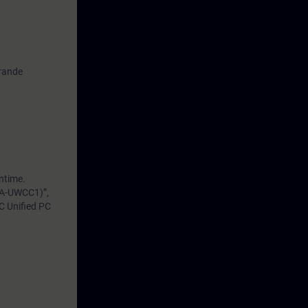
rande
untime.
TIA-UWCC1)”,
C Unified PC