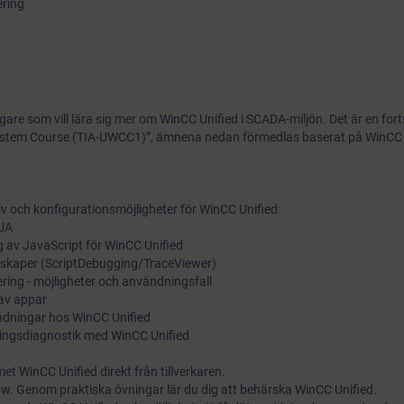
ring
gare som vill lära sig mer om WinCC Unified i SCADA-miljön. Det är en for
 System Course (TIA-UWCC1)”, ämnena nedan förmedlas baserat på WinCC 
iv och konfigurationsmöjligheter för WinCC Unified:
 UA
g av JavaScript för WinCC Unified
nskaper (ScriptDebugging/TraceViewer)
ing - möjligheter och användningsfall
 av appar
ändningar hos WinCC Unified
ningsdiagnostik med WinCC Unified
et WinCC Unified direkt från tillverkaren.
w. Genom praktiska övningar lär du dig att behärska WinCC Unified.