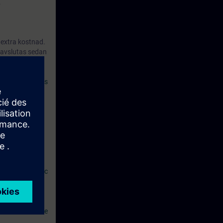
.
 extra kostnad.
n avslutas sedan
 SITRAIN access
ortal,
plattformen
tomation Basic
8 - Basic Course