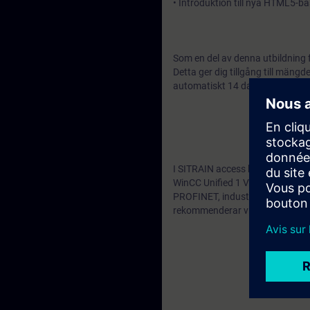
• Introduktion till nya HTML5-ba
Som en del av denna utbildning 
Detta ger dig tillgång till män
automatiskt 14 dagar efter kurs
I SITRAIN access hittar du webb
WinCC Unified 1 V18 - Basic Cou
PROFINET, industriell kommunikat
rekommenderar vi följande webb