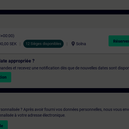
C+00:00)
Réserver
location_on
00,00 SEK
12 Sièges disponibles
Solna
date appropriée ?
emandes et recevez une notification dès que de nouvelles dates sont dispon
tion
rsonnalisée ? Après avoir fourni vos données personnelles, nous vous en
alisée à votre adresse électronique.
le