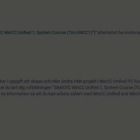
C WinCC Unified 1, System Course (TIA-UWCC1)”)"
alternativt ha motsva
har i uppgift att skapa och/eller ändra HMI-projekt i WinCC Unified PC R
ter du lärt dig i utbildningen ”SIMATIC WinCC Unified 1, System Course (
l ny information så att du kan arbeta säkert med WinCC Unified and WinC