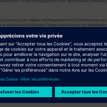
serade WinCC Unified och möjlighet att få ditt eget intryck av prestandan
får du prova på den digitala utbildningsplattformen SITRAIN access utan
gder av webbaserade utbildningar 7 dagar innan kursstart och testperiode
ens slut.
Mer information om
utbildningar för till exempel Automation Basic (Curriculum) och
rse (Curriculum V2) samt andra utbildningar inom bland annat HMI, TIA P
ion och digitalisering. Som en introduktion till den digitala utbildnings
aserade utbildningar:
Au
WinCC Unified 1 V1