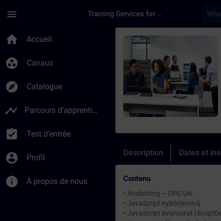
Passer au contenu principal
Page chargée
menu
Training Services for Digital Industries
Cours - Simatic WinC
home
Accueil
group_work
Canaux
explore
Catalogue
timeline
Parcours d’apprentissage
assignment_turned_in
Test d'entrée
Description
Dates et ins
account_circle
Profil
Contenu
info
À propos de nous
• Anslutning – OPC UA
• JavaScript nybörjarnivå
• JavaScript avancerat (Script