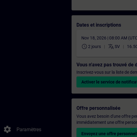
Dates et inscriptions
Nov 18, 2026 | 08:00 AM (UT
schedule
translate
2 jours
SV
16.5
Vous n'avez pas trouvé de 
Inscrivez-vous sur la liste de d
Activer le service de notifica
Offre personnalisée
Vous avez besoin d'une offre pe
immédiatement une offre personn
settings
Paramètres
Envoyez une offre personnel