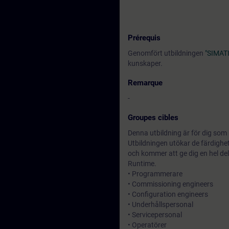
Prérequis
Genomfört utbildningen
"SIMATI
kunskaper.
Remarque
-
Groupes cibles
Denna utbildning är för dig som 
Utbildningen utökar de färdighe
och kommer att ge dig en hel de
Runtime.
• Programmerare
• Commissioning engineers
• Configuration engineers
• Underhållspersonal
• Servicepersonal
• Operatörer