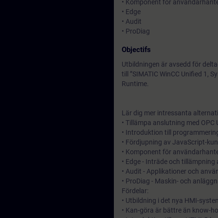
• Komponent för användarhante
• Edge
• Audit
• ProDiag
Objectifs
Utbildningen är avsedd för delta
till ”SIMATIC WinCC Unified 1,
Runtime.
Lär dig mer intressanta alternat
• Tillämpa anslutning med OPC
• Introduktion till programmerin
• Fördjupning av JavaScript-ku
• Komponent för användarhanter
• Edge - Inträde och tillämpning
• Audit - Applikationer och anv
• ProDiag - Maskin- och anlägg
Fördelar:
• Utbildning i det nya HMI-system
• Kan-göra är bättre än know-ho