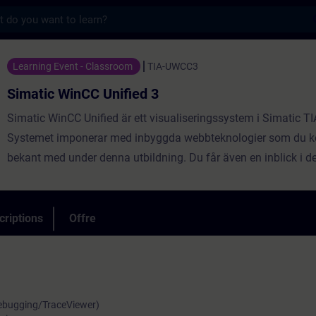
s
C Unified 3 - Entraînement - Formation - 
Learning Event - Classroom
TIA-UWCC3
Simatic WinCC Unified 3
Simatic WinCC Unified är ett visualiseringssystem i Simatic TI
Systemet imponerar med inbyggda webbteknologier som du ko
bekant med under denna utbildning. Du får även en inblick i 
graden av öppenhet genom högpresterande gränssnitt. Du får l
du använder WinCC Unified och den nya PC Runtime-mjukvara
personligt intryck av de nya enheternas kapacitet.
criptions
Offre
Debugging/TraceViewer)