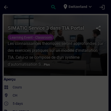
Passer au contenu principal
Page chargée
place
expand_more
arrow_back
search
login
Switzerland
Cours - SIMATIC Service 3 dans TIA Portal
SIMATIC Service 3 dans TIA Portal
share
Learning Event - Classroom
Les connaissances théoriques seront approfondies par
des exercices pratiques sur un modèle d'installation
TIA. Celui-ci se compose de d'un système
d'automatisation S...
Plus
Aperçu
widgets
Cours
where_to_vote
CH
access_time
5 days