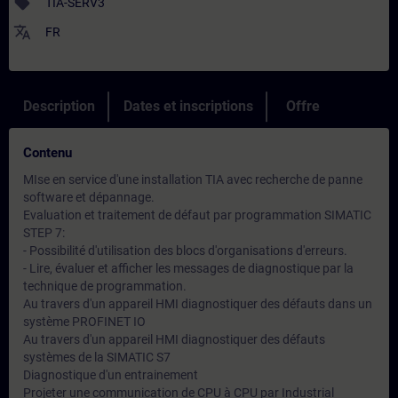
sell
TIA-SERV3
translate
FR
Description
Dates et inscriptions
Offre
Contenu
MIse en service d'une installation TIA avec recherche de panne
software et dépannage.
Evaluation et traitement de défaut par programmation SIMATIC
STEP 7:
- Possibilité d'utilisation des blocs d'organisations d'erreurs.
- Lire, évaluer et afficher les messages de diagnostique par la
technique de programmation.
Au travers d'un appareil HMI diagnostiquer des défauts dans un
système PROFINET IO
Au travers d'un appareil HMI diagnostiquer des défauts
systèmes de la SIMATIC S7
Diagnostique d'un entrainement
Projeter une communication de CPU à CPU par Industrial