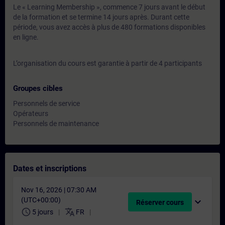
Le « Learning Membership », commence 7 jours avant le début
de la formation et se termine 14 jours après. Durant cette
période, vous avez accès à plus de 480 formations disponibles
en ligne.
L’organisation du cours est garantie à partir de 4 participants
Groupes cibles
Personnels de service
Opérateurs
Personnels de maintenance
Dates et inscriptions
Nov 16, 2026 | 07:30 AM
(UTC+00:00)
expand_more
Réserver cours
schedule
translate
5 jours
FR