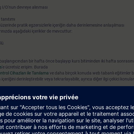
 I/O'nun devreye alınması
işleme ile bağlantılı olarak proses kontrolündeki ilişkileri öğre
ardından analog proses sinyallerini yapılandırabilecek, test ed
 tanıtımı
teşhis edebileceksiniz. Böylece tesisinizi yeni taleplere uyarla
zerinde pratik egzersizlerle içeriğin daha derinlemesine anlaşılması
rınızda aşağıdaki içerikler de mevcuttur:
arıza sürelerini azaltabileceksiniz.
olü
 başlangıcından bir hafta önce başlayıp kurs bitiminden iki hafta sonrasına
s
'e ücretsiz erişim. Burada
ntrol Cihazları ile Tanılama
ve daha birçok konuda web tabanlı eğitimler b
çeriğini derinleştirebilir veya tekrarlayabilir, ayrıca diğer ilgi çekici konul
arı yapabileceksiniz:
 temellerini öğreneceksiniz
munu güvenilir bir şekilde kullanabilirsiniz
abilir, değiştirebilir ve genişletebilirsiniz
 edebilir, parametreleyebilir ve değiştirebilirsiniz