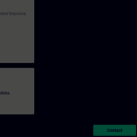
 süre boyunca,
ibles.
Contact