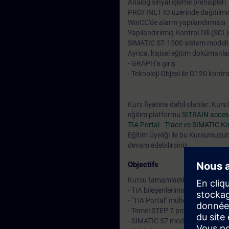
Analog sinyal işleme prensipleri
PROFINET IO üzerinde dağıtılmış
WinCC'de alarm yapılandırması
Yapılandırılmış Kontrol Dili (SCL)
SIMATIC S7-1500 sistem modeli ü
Ayrıca, kişisel eğitim dokümanla
- GRAPH'a giriş
- Teknoloji Objesi ile G120 kontr
Kurs fiyatına dahil olanlar: Kurs
eğitim platformu
SITRAIN acces
TIA Portal - Trace ve SIMATIC Ko
Eğitim Üyeliği ile bu Kursumuzun i
devam edebilirsiniz.
Objectifs
Kursu tamamladıktan sonra şunl
- TIA bileşenlerinin etkileşiminin
- "TIA Portal" mühendislik platfor
- Temel STEP 7 programlarını anlay
- SIMATIC S7 modüllerini konfigüre