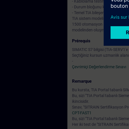
- Kablolama testini kullanarak bas
- Durum bloğunu kullanarak basit 
- Temel TIA bileşenlerinin devreye
TIA sistem modeli üzerinde çok say
1500 otomasyon sistemi, ET 200
modelinden oluşmaktadır.
Prérequis
SIMATIC S7 bilgisi (TIA-SERV1'e k
Seçtiğiniz kursun uzmanlık alanı
-
Çevrimiçi Değerlendirme Sınavı
Remarque
Bu kursta, TIA Portal tabanlı SI
Bu, sizi "TIA Portal tabanlı Siem
ikincisidir.
Sınav, "SITRAIN Sertifikasyon P
CPT-FAST1
Bu, sizi "TIA Portal tabanlı Sieme
Her iki test de "SITRAIN Sertifik