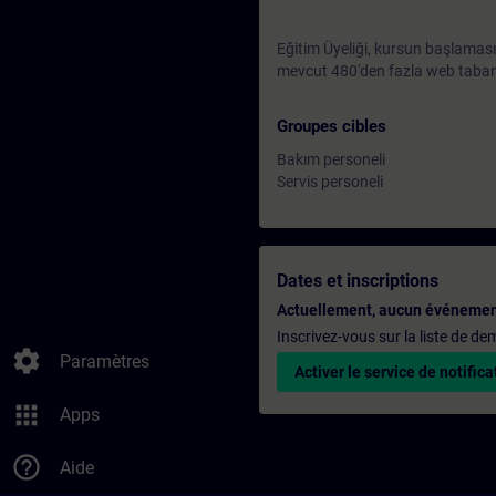
Eğitim Üyeliği, kursun başlamas
mevcut 480'den fazla web tabanlı
Groupes cibles
Bakım personeli
Servis personeli
Dates et inscriptions
Actuellement, aucun événemen
Inscrivez-vous sur la liste de d
settings
Paramètres
Activer le service de notifica
apps
Apps
help_outline
Aide