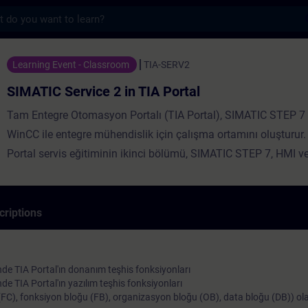
s
ice 2 in TIA Portal - Entraînement - Form
Learning Event - Classroom
TIA-SERV2
SIMATIC Service 2 in TIA Portal
Tam Entegre Otomasyon Portalı (TIA Portal), SIMATIC STEP 7
WinCC ile entegre mühendislik için çalışma ortamını oluşturur
Portal servis eğitiminin ikinci bölümü, SIMATIC STEP 7, HMI 
IO dahil olmak üzere SIMATIC TIA Portal servis 1 kursunda edi
Portal bilgisine dayanmaktadır. Devreye alma ve üretim aşam
Portal teşhis aracını kullanarak sorun giderme ve hata düzeltme
criptions
genişleteceksiniz. CPU'nun bir hata tespit ettiğinde nasıl davra
öğreneceksiniz. Diğer program yapısı seçeneklerini öğrenerek 
Yapılandırılmış Kontrol Dili (SCL) programlama dilinin bir bileş
e TIA Portal'ın donanım teşhis fonksiyonları
 TIA Portal'ın yazılım teşhis fonksiyonları
bakışı kazanarak program tasarımı bilginizi genişleteceksiniz.
on (FC), fonksiyon bloğu (FB), organizasyon bloğu (OB), data bloğu (DB)) ol
kontrol ve izleme sisteminde mesajları görüntüleyebilirsiniz. 