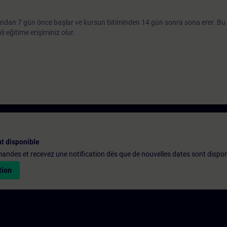
ından 7 gün önce başlar ve kursun bitiminden 14 gün sonra sona erer. Bu
 eğitime erişiminiz olur.
t disponible
emandes et recevez une notification dès que de nouvelles dates sont dispon
tion