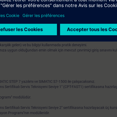
it donanım arızalarını teşhis edebilir ve düzeltebilirsiniz
program hatalarını teşhis edebilir ve düzeltebilirsiniz
 alınmasını gerçekleştirebilirsiniz
ıda pratik alıştırma ile teorik bilginizi derinleştirebilirsiniz. Bu model, bi
SP dağıtılmış I/O, TP700 dokunmatik panel, SINAMICS G120 sürücü ve b
arşılık gelen) ve bu bilgiyi kullanmada pratik deneyimi.
nıza uygun olduğundan emin olmak için mevcut çevrimiçi giriş sınavını kull
MATIC STEP 7 yazılımı ve SIMATIC S7-1500 ile çalışacaksınız.
ens Sertifikalı Servis Teknisyeni Seviye 1" (CPT-FAST1) sertifikasına hazırl
rogramı" modülüdür.
ns Sertifikalı Servis Teknisyeni Seviye 2" sertifikasına hazırlayacak üç kursu
asyon Programı"nın modülleridir.