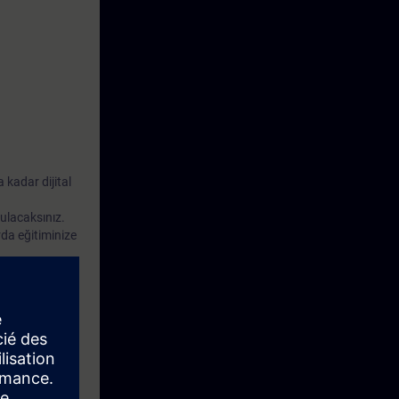
necek ve
ebilecek ve
yabilecek ve
 kadar dijital
ulacaksınız.
arda eğitiminize