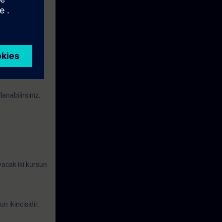
r SIMATIC S7-
ir konveyör
anabilirsiniz.
ayacak iki kursun
n ikincisidir.