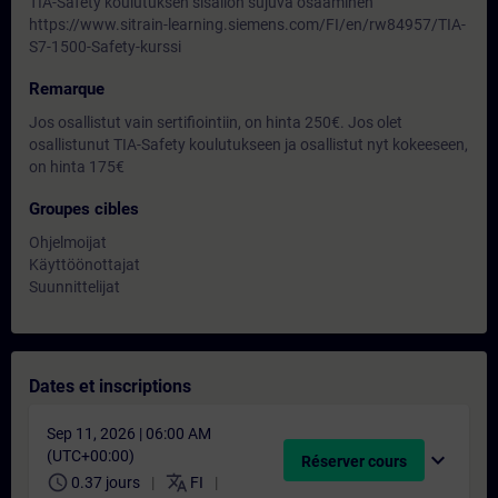
TIA-Safety koulutuksen sisällön sujuva osaaminen
https://www.sitrain-learning.siemens.com/FI/en/rw84957/TIA-
S7-1500-Safety-kurssi
Remarque
Jos osallistut vain sertifiointiin, on hinta 250€. Jos olet
osallistunut TIA-Safety koulutukseen ja osallistut nyt kokeeseen,
on hinta 175€
Groupes cibles
Ohjelmoijat
Käyttöönottajat
Suunnittelijat
Dates et inscriptions
Sep 11, 2026 | 06:00 AM
(UTC+00:00)
expand_more
Réserver cours
schedule
translate
0.37 jours
FI