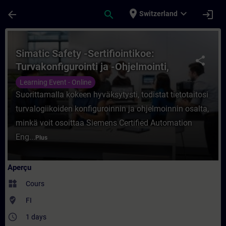
Passer au contenu principal
Page chargée
place
expand_more
arrow_back
search
login
Switzerland
Cours - Simatic Safety -Sertifiointikoe: T
Simatic Safety -Sertifiointikoe:
share
Turvakonfigurointi ja -Ohjelmointi,
Etäkoulutus
Learning Event - Online
Suorittamalla kokeen hyväksytysti, todistat tietotaitosi
turvalogiikoiden konfiguroinnin ja ohjelmoinnin osalta,
minkä voit osoittaa Siemens Certified Automation
Eng...
Plus
Aperçu
widgets
Cours
where_to_vote
FI
access_time
1 days