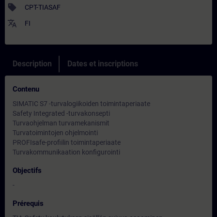
sell
CPT-TIASAF
translate
FI
Description
Dates et inscriptions
Contenu
SIMATIC S7 -turvalogiikoiden toimintaperiaate
Safety Integrated -turvakonsepti
Turvaohjelman turvamekanismit
Turvatoimintojen ohjelmointi
PROFIsafe-profiilin toimintaperiaate
Turvakommunikaation konfigurointi
Objectifs
-
Prérequis