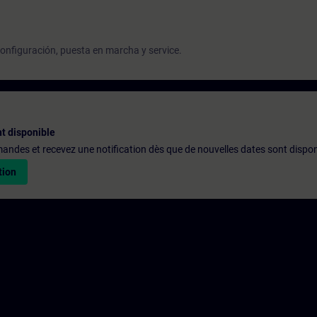
onfiguración, puesta en marcha y service.
t disponible
emandes et recevez une notification dès que de nouvelles dates sont dispon
tion