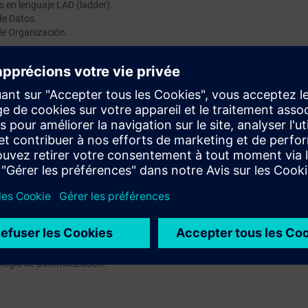
es en lenguaje LAD (ladder).
de Datos.
de Organización.
 programa.
 Portal (TIA Portal), es un sistema de ingeniería que reúne las herramien
 único entorno de desarrollo con SIMATIC STEP7 y SIMATIC WinCC. En est
al, conocimientos básicos sobre la estructura de los sistemas de autom
rametrización de hardware, programación estándar de PLC, herramienta
logía de automatización.