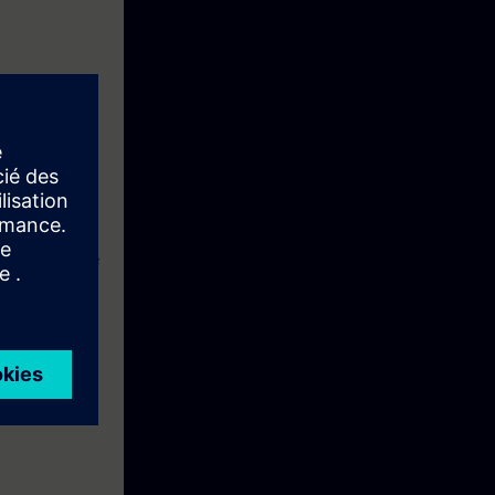
tas de software
e curso te
atización
s para manejo