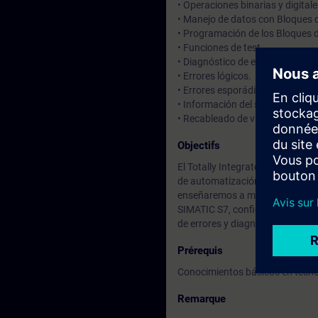
• Operaciones binarias y digital
• Manejo de datos con Bloques 
• Programación de los Bloques 
• Funciones de test.
• Diagnóstico de errores.
• Errores lógicos.
• Errores esporádicos.
• Información del sistema.
• Recableado de variables en el
Objectifs
El Totally Integrated Automation
de automatización dentro de un
enseñaremos a manejar TIA Port
SIMATIC S7, configuración y pa
de errores y diagnóstico.
Prérequis
Conocimientos básicos en tecno
Remarque