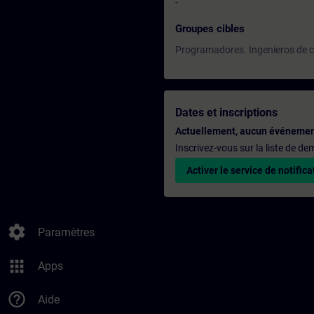
-
Groupes cibles
Programadores. Ingenieros de c
Dates et inscriptions
Actuellement, aucun événemen
Inscrivez-vous sur la liste de d
Activer le service de notifica
settings
Paramètres
apps
Apps
help_outline
Aide