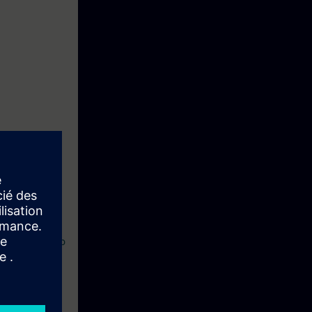
 Aprendizagem
 – Programação
 dias após o