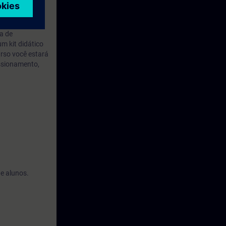
a de
m kit didático
rso você estará
issionamento,
de alunos.