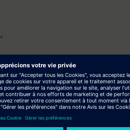
HM
e Drive com Startdrive
o, você recebe uma conta de teste gratuito para acessar a Plataforma de
ntos online sobre
Noções Básicas de Automação (Currículo)
,
TIA Portal
200 outros treinamentos.
s antes do inicio do treinamento confirmado e termina automaticamente 14