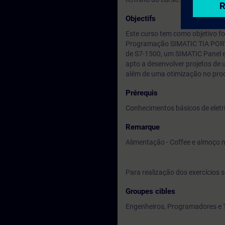
Objectifs
Este curso tem como objetivo 
Programação SIMATIC TIA PORTAL
de S7-1500, um SIMATIC Panel e
apto a desenvolver projetos de
além de uma otimização no pro
Prérequis
Conhecimentos básicos de eletri
Remarque
Alimentação - Coffee e almoço n
Para realização dos exercícios s
Groupes cibles
Engenheiros, Programadores e T