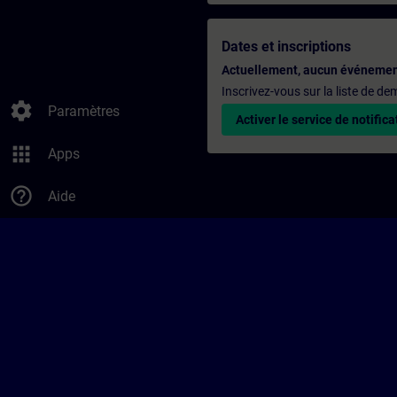
Dates et inscriptions
Actuellement, aucun événemen
Inscrivez-vous sur la liste de d
settings
Paramètres
Activer le service de notifica
apps
Apps
help_outline
Aide