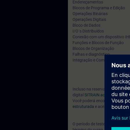
Endereçamentos
Blocos de Programa e Edição
Operações Binárias
Operações Digitais
Bloco de Dados
I/O´s Distribuídos
Conexão com um dispositivo I
Funções e Blocos de Função
Blocos de Organização
Falhas e diagnóstico
Integração e Comissionamento d
Incluso na reserva do seu curs
digital
SITRAIN access.
Você poderá encontrar treiname
estruturada
e acesso a mais de 
O período de teste inicia 7 dia
término do curso.