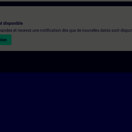
t disponible
emandes et recevez une notification dès que de nouvelles dates sont dispon
tion