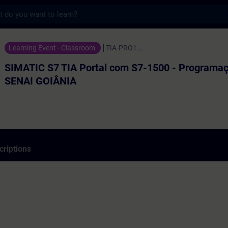
s
TIA Portal com S7-1500 - Programação 1 -
Learning Event - Classroom
TIA-PRO1...
SIMATIC S7 TIA Portal com S7-1500 - Programaç
SENAI GOIÂNIA
criptions