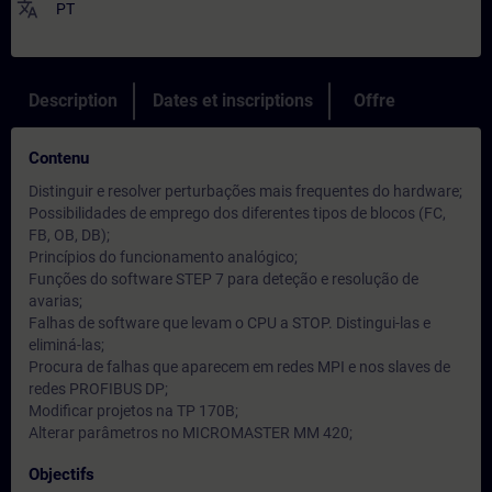
translate
PT
Description
Dates et inscriptions
Offre
Contenu
Distinguir e resolver perturbações mais frequentes do hardware;
Possibilidades de emprego dos diferentes tipos de blocos (FC,
FB, OB, DB);
Princípios do funcionamento analógico;
Funções do software STEP 7 para deteção e resolução de
avarias;
Falhas de software que levam o CPU a STOP. Distingui-las e
eliminá-las;
Procura de falhas que aparecem em redes MPI e nos slaves de
redes PROFIBUS DP;
Modificar projetos na TP 170B;
Alterar parâmetros no MICROMASTER MM 420;
Objectifs