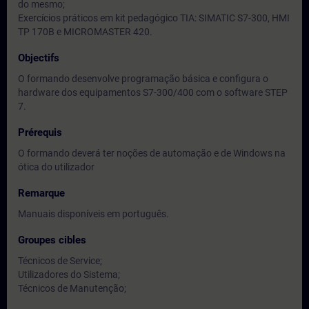
do mesmo;
Exercícios práticos em kit pedagógico TIA: SIMATIC S7-300, HMI
TP 170B e MICROMASTER 420.
Objectifs
O formando desenvolve programação básica e configura o
hardware dos equipamentos S7-300/400 com o software STEP
7.
Prérequis
O formando deverá ter noções de automação e de Windows na
ótica do utilizador
Remarque
Manuais disponíveis em português.
Groupes cibles
Técnicos de Service;
Utilizadores do Sistema;
Técnicos de Manutenção;