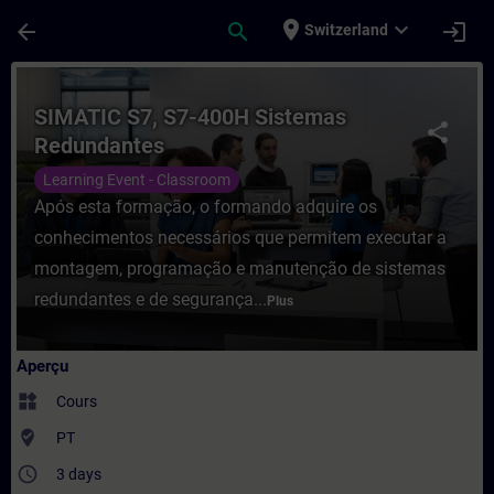
Passer au contenu principal
Page chargée
place
expand_more
arrow_back
search
login
Switzerland
Cours - SIMATIC S7, S7-400H Sistemas Re
SIMATIC S7, S7-400H Sistemas
share
Redundantes
Learning Event - Classroom
Após esta formação, o formando adquire os
conhecimentos necessários que permitem executar a
montagem, programação e manutenção de sistemas
redundantes e de segurança...
Plus
Aperçu
widgets
Cours
where_to_vote
PT
access_time
3 days