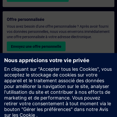
Offre personnalisée
Vous avez besoin d'une offre personnalisée ? Après avoir fourni
vos données personnelles, nous vous enverrons immédiatement
une offre personnalisée à votre adresse électronique.
Envoyez une offre personnelle
Demande de formation exclusive
Veuillez remplir le formulaire ci-dessous si vous souhaitez
obtenir un devis pour une formation exclusive, que ce soit sur
site, en ligne ou dans notre centre de formation SITRAIN. Ce
type de demande convient aux groupes plus importants (6
personnes ou plus). Après avoir fourni vos coordonnées et vos
besoins en matière de formation, vous recevrez un devis de
notre part.
Demander un devis exclusif