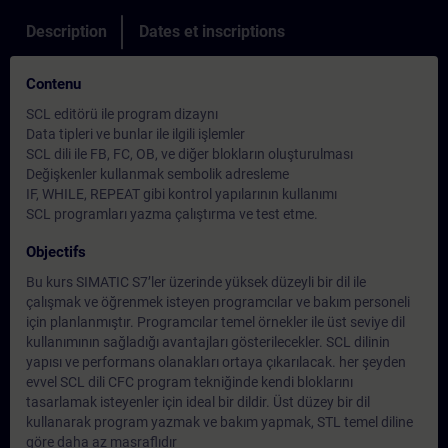
Description
Dates et inscriptions
Contenu
SCL editörü ile program dizaynı
Data tipleri ve bunlar ile ilgili işlemler
SCL dili ile FB, FC, OB, ve diğer blokların oluşturulması
Değişkenler kullanmak sembolik adresleme
IF, WHILE, REPEAT gibi kontrol yapılarının kullanımı
SCL programları yazma çalıştırma ve test etme.
Objectifs
Bu kurs SIMATIC S7’ler üzerinde yüksek düzeyli bir dil ile
çalışmak ve öğrenmek isteyen programcılar ve bakım personeli
için planlanmıştır. Programcılar temel örnekler ile üst seviye dil
kullanımının sağladığı avantajları gösterilecekler. SCL dilinin
yapısı ve performans olanakları ortaya çıkarılacak. her şeyden
evvel SCL dili CFC program tekniğinde kendi bloklarını
tasarlamak isteyenler için ideal bir dildir. Üst düzey bir dil
kullanarak program yazmak ve bakım yapmak, STL temel diline
göre daha az masraflıdır