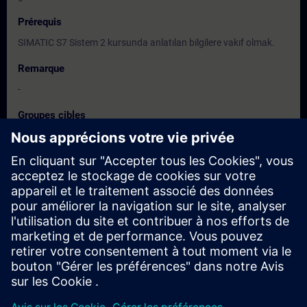
Prérequis
SIMATIC S7 Sistem 2 kursunda anlatılan bilgilere vakıf olmak.
Remarque
-
Groupes cibles
Elektrik ve otomasyona yönelik proje, montaj, bakım ve işletme
personeli, mühendisler, teknisyenler.
Dates et inscriptions
Actuellement, aucun événement disponible
Inscrivez-vous sur la liste de demandes et recevez une
notification dès que de nouvelles dates sont disponibles.
Activer le service de notification