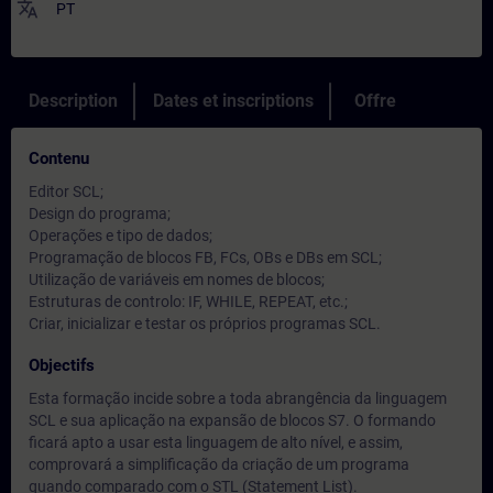
translate
PT
Description
Dates et inscriptions
Offre
Contenu
Editor SCL;
Design do programa;
Operações e tipo de dados;
Programação de blocos FB, FCs, OBs e DBs em SCL;
Utilização de variáveis em nomes de blocos;
Estruturas de controlo: IF, WHILE, REPEAT, etc.;
Criar, inicializar e testar os próprios programas SCL.
Objectifs
Esta formação incide sobre a toda abrangência da linguagem
SCL e sua aplicação na expansão de blocos S7. O formando
ficará apto a usar esta linguagem de alto nível, e assim,
comprovará a simplificação da criação de um programa
quando comparado com o STL (Statement List).