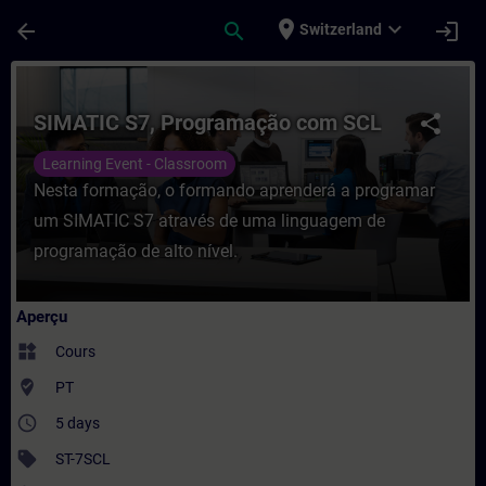
Passer au contenu principal
Page chargée
place
expand_more
arrow_back
search
login
Switzerland
Cours - SIMATIC S7, Programação com SCL
SIMATIC S7, Programação com SCL
share
Learning Event - Classroom
Nesta formação, o formando aprenderá a programar
um SIMATIC S7 através de uma linguagem de
programação de alto nível.
Aperçu
widgets
Cours
where_to_vote
PT
access_time
5 days
sell
ST-7SCL