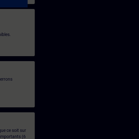
ibles.
verrons
que ce soit sur
 importants (6