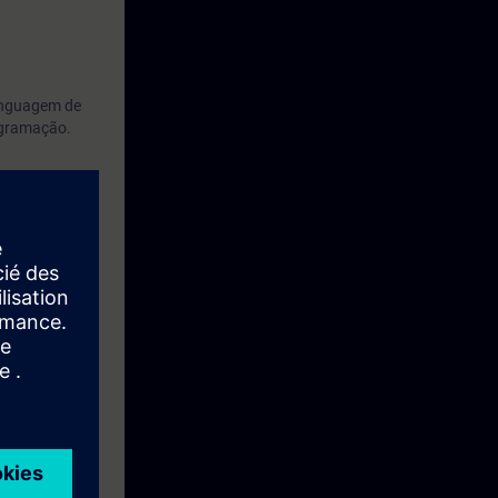
linguagem de
ogramação.