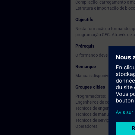
Compilação, carregamento e mo
Estrutura e importação de bloco
Objectifs
Nesta formação, o formando apr
programação CFC. Através de ap
Prérequis
O formando deve ter conhecime
Remarque
Manuais disponíveis em Inglês.
Groupes cibles
Programadores;
Engenheiros de comissionamen
Técnicos de engenharia;
Técnicos de manutenção;
Técnicos de serviço;
Operadores.