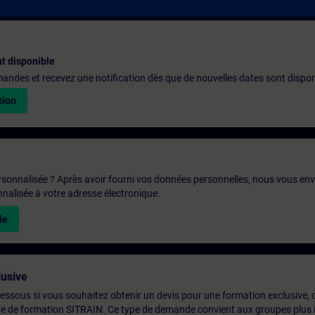
t disponible
emandes et recevez une notification dès que de nouvelles dates sont dispon
tion
rsonnalisée ? Après avoir fourni vos données personnelles, nous vous en
alisée à votre adresse électronique.
le
usive
-dessous si vous souhaitez obtenir un devis pour une formation exclusive, 
ntre de formation SITRAIN. Ce type de demande convient aux groupes plus