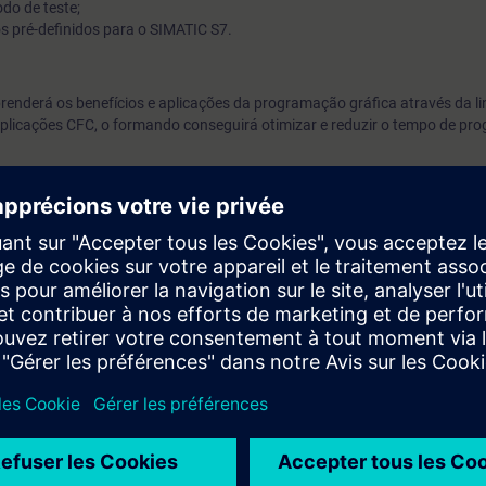
do de teste;
s pré-definidos para o SIMATIC S7.
enderá os benefícios e aplicações da programação gráfica através da 
licações CFC, o formando conseguirá otimizar e reduzir o tempo de pr
ntos de SIMATIC S7 equivalentes aos cursos ST-SERV2 ou ST-PRO2.
to;