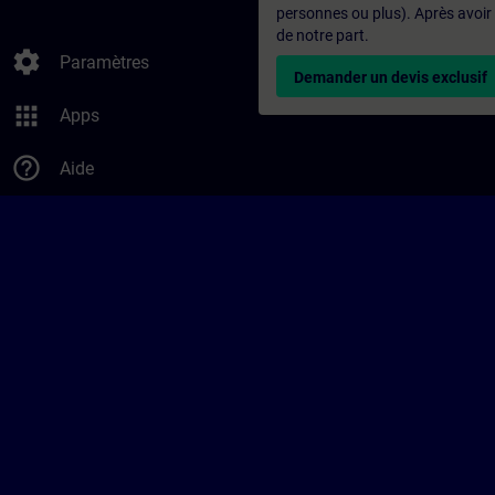
personnes ou plus). Après avoir
de notre part.
settings
Paramètres
Demander un devis exclusif
apps
Apps
help_outline
Aide