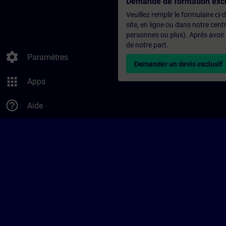
Demande de formation excl
Veuillez remplir le formulaire ci
site, en ligne ou dans notre ce
personnes ou plus). Après avoir
de notre part.
settings
Paramètres
Demander un devis exclusif
apps
Apps
help_outline
Aide