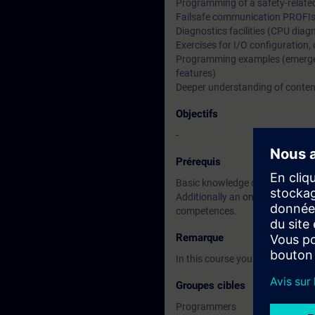
Programming of a safety-relate
Failsafe communication PROFI
Diagnostics facilities (CPU diag
Exercises for I/O configuration
Programming examples (emergenc
features)
Deeper understanding of content
Objectifs
-
Prérequis
Basic knowledge of SIMATIC S7 
Additionally an
online entrance 
competences.
Remarque
In this course you will work wi
Groupes cibles
Programmers