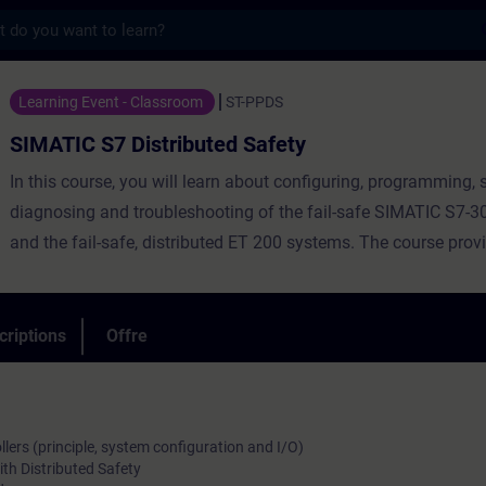
s
istributed Safety - Entraînement - Format
Learning Event - Classroom
ST-PPDS
SIMATIC S7 Distributed Safety
In this course, you will learn about configuring, programming, s
diagnosing and troubleshooting of the fail-safe SIMATIC S7-30
and the fail-safe, distributed ET 200 systems. The course prov
introduction to the creation of safety-related programs in th
languages FBD and LAD.In practical exercises you will put your
knowledge to use on a training system with the Distributed Sa
criptions
Offre
lers (principle, system configuration and I/O)
ith Distributed Safety