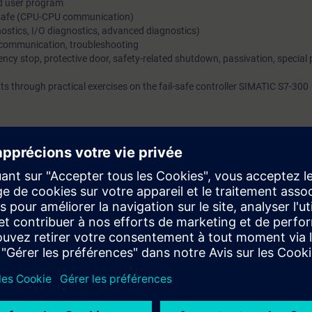
d user program
safe (CPU-CPU communication)
nostics, I/O diagnostics, advanced diagnostics)
, communication, troubleshooting
y stop, protective door, safety-related shutdown, passivation, specia
s through practical exercises on the fail-safe controller SIMATIC S7-300
according to the course
ST-PRO1
or
ST-SERV1
.
test
is available for you. So you may assure that the course of your choice 
th the SIMATIC STEP 7 V5.x software.