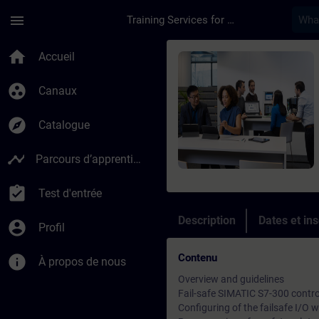
Passer au contenu principal
Page chargée
menu
Training Services for Digital Industries
Cours - SIMATIC S7 D
home
Accueil
group_work
Canaux
explore
Catalogue
timeline
Parcours d’apprentissage
assignment_turned_in
Test d'entrée
Description
Dates et ins
account_circle
Profil
Contenu
info
À propos de nous
Overview and guidelines
Fail-safe SIMATIC S7-300 control
Configuring of the failsafe I/O w