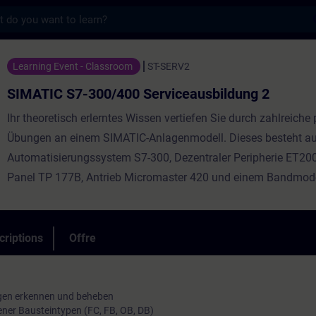
s
300/400 Serviceausbildung 2 - Entraînemen
Learning Event - Classroom
ST-SERV2
SIMATIC S7-300/400 Serviceausbildung 2
Ihr theoretisch erlerntes Wissen vertiefen Sie durch zahlreiche
Übungen an einem SIMATIC-Anlagenmodell. Dieses besteht a
Automatisierungssystem S7-300, Dezentraler Peripherie ET20
Panel TP 177B, Antrieb Micromaster 420 und einem Bandmode
criptions
Offre
en erkennen und beheben
ener Bausteintypen (FC, FB, OB, DB)