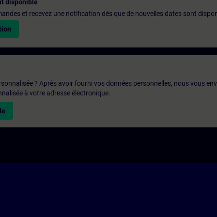
t disponible
emandes et recevez une notification dès que de nouvelles dates sont dispon
tion
rsonnalisée ? Après avoir fourni vos données personnelles, nous vous en
alisée à votre adresse électronique.
le