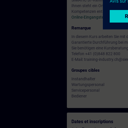
SIMATIC S7-Kenntnisse entspre
Ihnen steht ein Online-Eingangs
Kompetenzen entspricht.
Online-Eingangstest ST-SERV2
.
Remarque
In diesem Kurs arbeiten Sie mit
Garantierte Durchführung bei m
Sie benötigen eine Kursberatun
Telefon +41 (0)848 822 800
E-Mail: training-industry.ch@s
Groupes cibles
Instandhalter
Wartungspersonal
Servicepersonal
Bediener
Dates et inscriptions