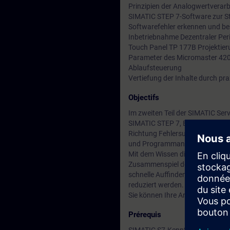
Prinzipien der Analogwertverar
SIMATIC STEP 7-Software zur S
Softwarefehler erkennen und be
Inbetriebnahme Dezentraler Pe
Touch Panel TP 177B Projektie
Parameter des Micromaster 420
Ablaufsteuerung
Vertiefung der Inhalte durch p
Objectifs
Im zweiten Teil der SIMATIC Se
SIMATIC STEP 7, Bedien- und 
Richtung Fehlersuche erweitert
und Programmanpassungen.
Mit dem Wissen die integrierte 
Zusammenspiel der einzelnen Ko
schnelle Auffinden und Beheben v
reduziert werden.
Sie können Ihre Anlage durch 
Prérequis