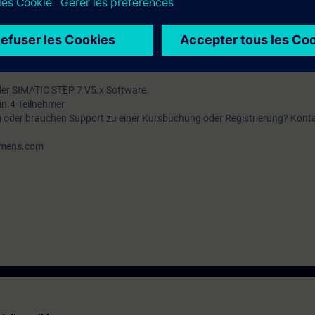
chend ST-SERV1 und praktische Erfahrung in der Anwendung der Kenntni
test zur Verfügung, mit dem Sie sicherstellen, dass der von Ihnen gewählt
 der SIMATIC STEP 7 V5.x Software.
in.4 Teilnehmer
g oder brauchen Support zu einer Kursbuchung oder Registrierung? Konta
iemens.com