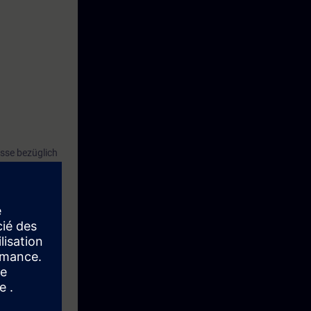
sse bezüglich
t und in
e-Fehlersuche
erstehen das
che und
lstands Zeiten
passen.