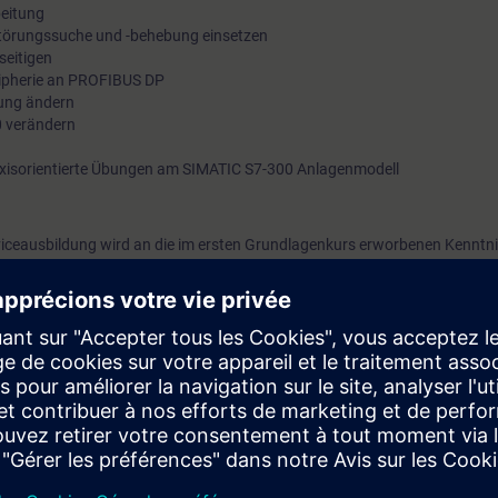
beitung
törungssuche und -behebung einsetzen
seitigen
ripherie an PROFIBUS DP
rung ändern
 verändern
raxisorientierte Übungen am SIMATIC S7-300 Anlagenmodell
rviceausbildung wird an die im ersten Grundlagenkurs erworbenen Kenntni
Beobachtungssystem, Antriebskomponenten und PROFIBUS DP angeknüpf
. Die Schwerpunkte dieses Kurses liegen auf Störungsbehebung, Softwar
Fertigungsautomatisierung betrachten Sie Ihre Anlage ganzheitlich und v
mponenten. So beherrschen Sie nach dem Kurs das gezielte, systematis
on Fehlern. Damit steigern Sie die Produktivität der Maschine, da so Stil
kleine Programmänderungen und -erweiterungen an neue Bedingungen an