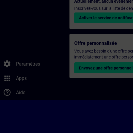
Actuellement, aucun événemen
Inscrivez-vous sur la liste de d
Activer le service de notifica
Offre personnalisée
Vous avez besoin d'une offre pe
immédiatement une offre personn
settings
Paramètres
Envoyez une offre personnel
apps
Apps
help_outline
Aide