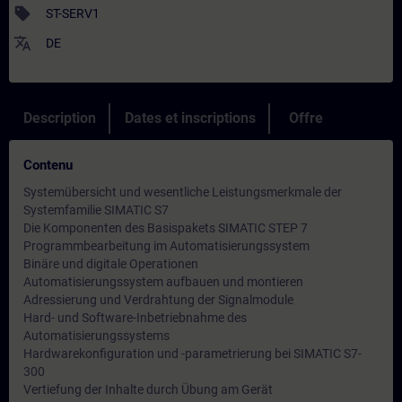
sell
ST-SERV1
translate
DE
Description
Dates et inscriptions
Offre
Contenu
Systemübersicht und wesentliche Leistungsmerkmale der
Systemfamilie SIMATIC S7
Die Komponenten des Basispakets SIMATIC STEP 7
Programmbearbeitung im Automatisierungssystem
Binäre und digitale Operationen
Automatisierungssystem aufbauen und montieren
Adressierung und Verdrahtung der Signalmodule
Hard- und Software-Inbetriebnahme des
Automatisierungssystems
Hardwarekonfiguration und -parametrierung bei SIMATIC S7-
300
Vertiefung der Inhalte durch Übung am Gerät