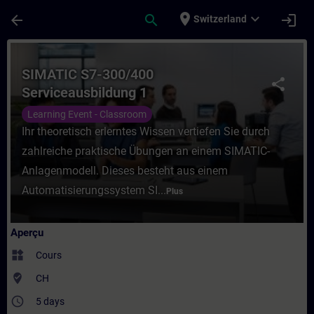
Passer au contenu principal
Page chargée
place
expand_more
arrow_back
search
login
Switzerland
Cours - SIMATIC S7-300/400 Serviceausbil
SIMATIC S7-300/400
share
Serviceausbildung 1
Learning Event - Classroom
Ihr theoretisch erlerntes Wissen vertiefen Sie durch
zahlreiche praktische Übungen an einem SIMATIC-
Anlagenmodell. Dieses besteht aus einem
Automatisierungssystem SI...
Plus
Aperçu
widgets
Cours
where_to_vote
CH
access_time
5 days