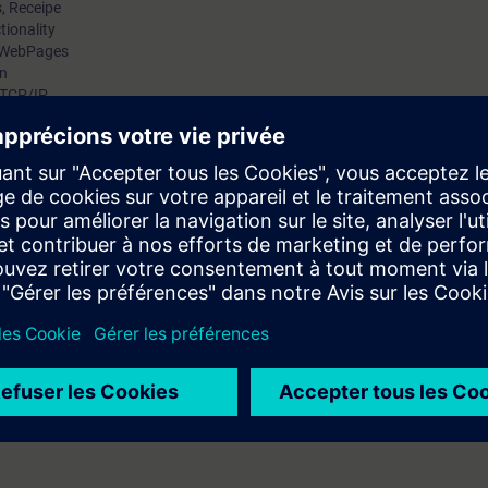
, Receipe
tionality
d WebPages
on
 TCP/IP
, Modbus RTU
7-1500 using Motion Control
ork with SIMATIC S7-1500 with STEP 7 V14, various communication with S
gration.
technology/relay logic.
ed.