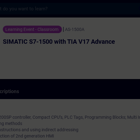
s
1500 with TIA V17 Advance - Entraînement
Learning Event - Classroom
AS-1500A
SIMATIC S7-1500 with TIA V17 Advance
criptions
00SP controller, Compact CPU’s, PLC Tags, Programming Blocks; Multi 
ing methods
structions and using indirect addressing
uction of 2nd generation HMI