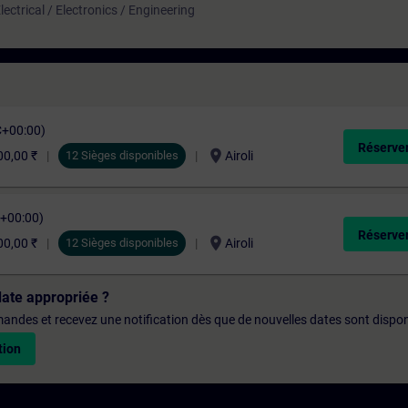
ectrical / Electronics / Engineering
C+00:00)
Réserver
location_on
00,00 ₹
12 Sièges disponibles
Airoli
C+00:00)
Réserver
location_on
00,00 ₹
12 Sièges disponibles
Airoli
date appropriée ?
emandes et recevez une notification dès que de nouvelles dates sont dispon
tion