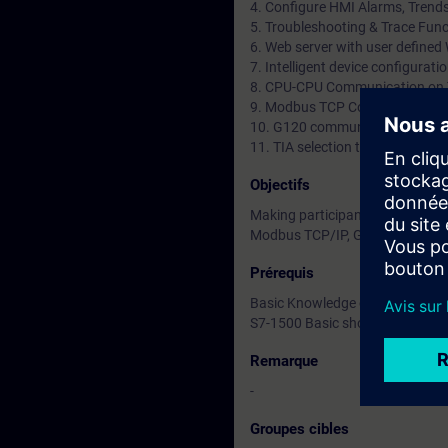
4. Configure HMI Alarms, Trends
5. Troubleshooting & Trace Func
6. Web server with user define
7. Intelligent device configurati
8. CPU-CPU Communication on
9. Modbus TCP Communication
10. G120 communication with S
11. TIA selection tool
Objectifs
Making participants familiar/w
Modbus TCP/IP, G120 drive Inte
Prérequis
Basic Knowledge of Automation 
S7-1500 Basic should be attend
Remarque
-
Groupes cibles