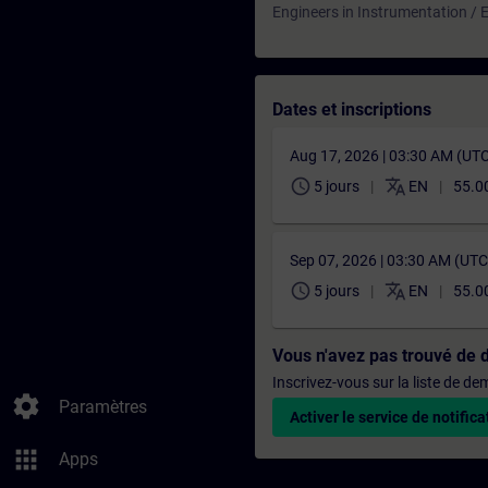
Engineers in Instrumentation / El
Dates et inscriptions
Aug 17, 2026 | 03:30 AM (UT
schedule
translate
5 jours
EN
55.0
Sep 07, 2026 | 03:30 AM (UT
schedule
translate
5 jours
EN
55.0
Vous n'avez pas trouvé de 
Inscrivez-vous sur la liste de d
settings
Paramètres
Activer le service de notifica
apps
Apps