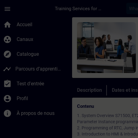
Passer au contenu principal
Page chargée
menu
Training Services for Digital Industries
Cours - SIMATIC S7-
home
Accueil
group_work
Canaux
explore
Catalogue
timeline
Parcours d’apprentissage
assignment_turned_in
Test d'entrée
Description
Dates et ins
account_circle
Profil
Contenu
info
À propos de nous
1. System Overview S71500, ET2
Parameter Instance programm
2. Programming of RTC, Jump in
3. Introduction to HMI & Introd